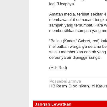
lagi,”Ucapnya.
Amatan media, terlihat sekitar 
membawa alat semacam tongkat 
sampah yang tersumbat. Para 
membersihkan sampah yang men
“Beliau (Kades/ Gabret, red) kal
melibatkan warganya selama beli
selalu memberikan contoh yang 
derasnya air dipinggir sungai.
(Hdr-Red)
Navigasi
Pos sebelumnya
HB Resmi Dipolisikan, Ini Kasu
pos
Jangan Lewatkan