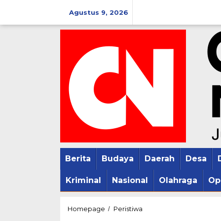
Lewati
Agustus 9, 2026
ke
konten
Berita
Budaya
Daerah
Desa
Kriminal
Nasional
Olahraga
Op
Kades
Homepage
Peristiwa
/
Ngagel