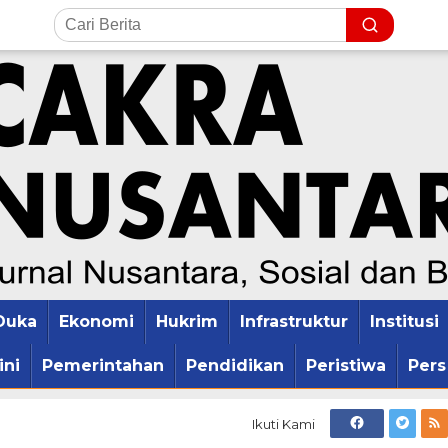
Duka
Ekonomi
Hukrim
Infrastruktur
Institusi
ini
Pemerintahan
Pendidikan
Peristiwa
Pers
Ikuti Kami