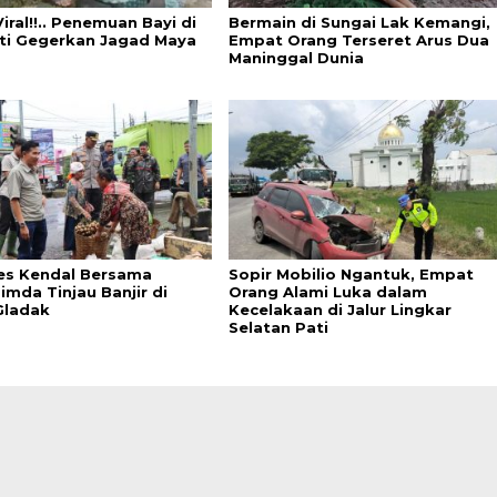
iral!!.. Penemuan Bayi di
Bermain di Sungai Lak Kemangi,
ati Gegerkan Jagad Maya
Empat Orang Terseret Arus Dua
Maninggal Dunia
es Kendal Bersama
Sopir Mobilio Ngantuk, Empat
imda Tinjau Banjir di
Orang Alami Luka dalam
Gladak
Kecelakaan di Jalur Lingkar
Selatan Pati