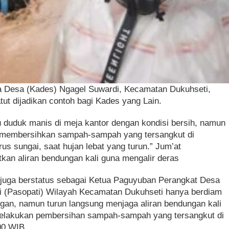
la Desa (Kades) Ngagel Suwardi, Kecamatan Dukuhseti,
ut dijadikan contoh bagi Kades yang Lain.
 duduk manis di meja kantor dengan kondisi bersih, namun
n membersihkan sampah-sampah yang tersangkut di
us sungai, saat hujan lebat yang turun.” Jum’at
atkan aliran bendungan kali guna mengalir deras
g juga berstatus sebagai Ketua Paguyuban Perangkat Desa
i (Pasopati) Wilayah Kecamatan Dukuhseti hanya berdiam
gan, namun turun langsung menjaga aliran bendungan kali
 melakukan pembersihan sampah-sampah yang tersangkut di
00 WIB.