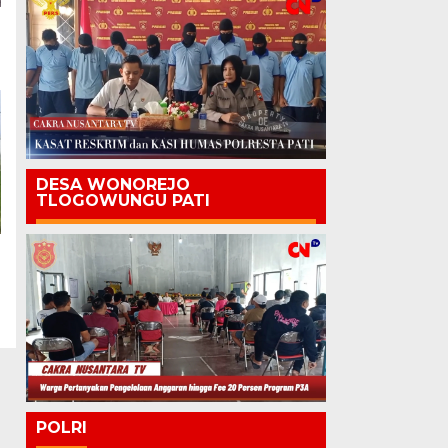
DESA WONOREJO
TLOGOWUNGU PATI
POLRI