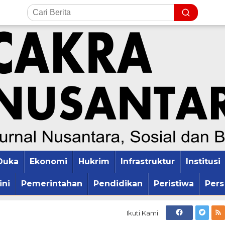
Duka
Ekonomi
Hukrim
Infrastruktur
Institusi
ini
Pemerintahan
Pendidikan
Peristiwa
Pers
Ikuti Kami