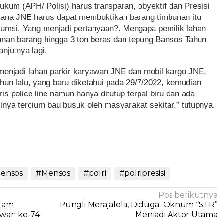
ukum (APH/ Polisi) harus transparan, obyektif dan Presisi
imana JNE harus dapat membuktikan barang timbunan itu
nsumsi. Yang menjadi pertanyaan?. Mengapa pemilik lahan
bunan barang hingga 3 ton beras dan tepung Bansos Tahun
njutnya lagi.
menjadi lahan parkir karyawan JNE dan mobil kargo JNE,
ahun lalu, yang baru diketahui pada 29/7/2022, kemudian
ris police line namun hanya ditutup terpal biru dan ada
inya tercium bau busuk oleh masyarakat sekitar,” tutupnya.
ensos
#Mensos
#polri
#polripresisi
Pos berikutny
alam
Pungli Merajalela, Diduga Oknum “STR
lwan ke-74
Menjadi Aktor Utam