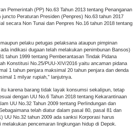
uran Pemerintah (PP) No.63 Tahun 2013 tentang Penanganan
h juncto Peraturan Presiden (Penpres) No.63 tahun 2017
ial secara Non Tunai dan Penpres No.16 tahun 2018 tentang
i maupun pelaku petugas pelaksana ataupun pimpinan
 ada indikasi dugaan telah melakukan penimbunan Bansos)
31 tahun 1999 tentang Pemberantasan Tindak Pidana
ah Konstitusi No.25/PUU-XIV/2016 yaitu ancaman pidana
mal 1 tahun penjara maksimal 20 tahun penjara dan denda
imal 1 milyar rupiah,” lanjutnya.
tu karena barang tidak layak konsumsi sekalipun, tetap
suai dengan UU No.6 Tahun 2018 tentang Kekarantinaan
lam UU No.32 Tahun 2009 tentang Perlindungan dan
Sebagaimana telah diatur dalam pasal 80, pasal 81 dan
(1) UU No.32 tahun 2009 ada sanksi Korporasi harus
kti melakukan pencemaran lingkungan hidup di Depok.