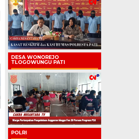
DESA WONOREJO
TLOGOWUNGU PATI
POLRI