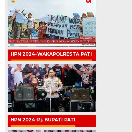
HPN 2024-WAKAPOLRESTA PATI
a
HPN 2024-Pj. BUPATI PATI
”
a