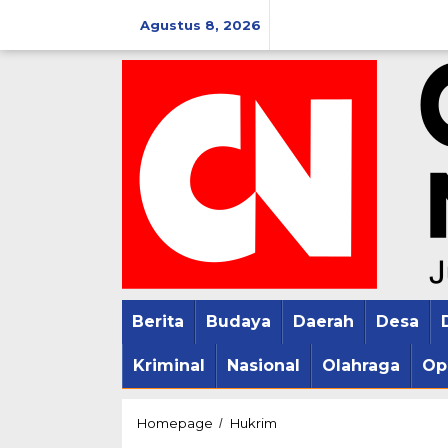
Lewati
Agustus 8, 2026
ke
konten
Berita
Budaya
Daerah
Desa
Kriminal
Nasional
Olahraga
Op
Bau
Homepage
Hukrim
/
Tak