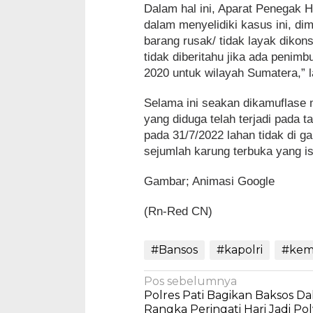
Dalam hal ini, Aparat Penegak H
dalam menyelidiki kasus ini, d
barang rusak/ tidak layak diko
tidak diberitahu jika ada penim
2020 untuk wilayah Sumatera,” la
Selama ini seakan dikamuflase 
yang diduga telah terjadi pada t
pada 31/7/2022 lahan tidak di ga
sejumlah karung terbuka yang is
Gambar; Animasi Google
(Rn-Red CN)
#Bansos
#kapolri
#kem
Navigasi
Pos sebelumnya
Polres Pati Bagikan Baksos D
pos
Rangka Peringati Hari Jadi Po