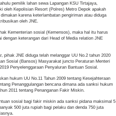
 dahulu pemilik lahan sewa Lapangan KSU Tirtajaya,
ki oleh Kepolisian Resort (Polres) Metro Depok apakah
k dimakan karena keterlambatan pengiriman atau diduga
tribusikan oleh JNE.
 pihak Kementerian sosial (Kemensos), maka hal itu harus
uai dengan keterangan dari Head of Media relation JNE
ar, pihak JNE diduga telah melanggar UU No.2 tahun 2020
an Sosial (Bansos) Masyarakat juncto Peraturan Menteri
 2019 Penyelenggaraan Penyaluran Bantuan Sosial.
skan hukum UU No.11 Tahun 2009 tentang Kesejahteraan
tentang Penanggulangan bencana dimana ada sanksi hukum
ahun 2011 tentang Penanganan Fakir Miskin.
tuan sosial bagi fakir miskin ada sanksi pidana maksimal 5
banyak 500 juta rupiah bagi pelaku dan denda 750 juta
elasnya.