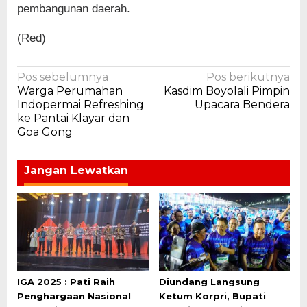
pembangunan daerah.
(Red)
Navigasi
Pos sebelumnya
Pos berikutnya
Warga Perumahan
Kasdim Boyolali Pimpin
pos
Indopermai Refreshing
Upacara Bendera
ke Pantai Klayar dan
Goa Gong
Jangan Lewatkan
IGA 2025 : Pati Raih
Diundang Langsung
Penghargaan Nasional
Ketum Korpri, Bupati