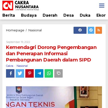
Lewati
ke
konten
Berita
Budaya
Daerah
Desa
Duka
Ekon
Kemendagri
Homepage
Nasional
/
Dorong
Pengembangan
Oleh
September 19, 2022
dan
Cakra
Kemendagri Dorong Pengembangan
Penerapan
dan Penerapan Informasi
Informasi
Pembangunan Daerah dalam SIPD
Pembangunan
Daerah
Cakra
Nasional
-
dalam
SIPD