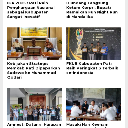
IGA 2025 : Pati Raih
Diundang Langsung
Penghargaan Nasional
Ketum Korpri, Bupati
sebagai Kabupaten
Ramaikan Fun Night Run
Sangat Inovatif
di Mandalika
Kebijakan Strategis
FKUB Kabupaten Pati
Pemkab Pati Dipaparkan
Raih Peringkat 3 Terbaik
Sudewo ke Muhammad
se-Indonesia
Qodari
Amnesti Datang, Harapan
Masuki Hari Keenam