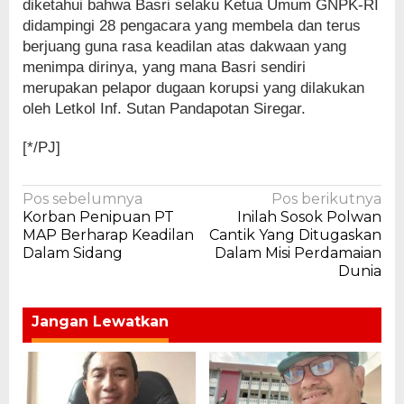
diketahui bahwa Basri selaku Ketua Umum GNPK-RI
didampingi 28 pengacara yang membela dan terus
berjuang guna rasa keadilan atas dakwaan yang
menimpa dirinya, yang mana Basri sendiri
merupakan pelapor dugaan korupsi yang dilakukan
oleh Letkol Inf. Sutan Pandapotan Siregar.
[*/PJ]
Navigasi
Pos sebelumnya
Pos berikutnya
Korban Penipuan PT
Inilah Sosok Polwan
pos
MAP Berharap Keadilan
Cantik Yang Ditugaskan
Dalam Sidang
Dalam Misi Perdamaian
Dunia
Jangan Lewatkan