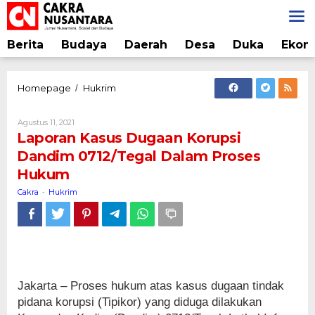
Lewati
ke
konten
Berita
Budaya
Daerah
Desa
Duka
Ekon
Laporan
Homepage
Hukrim
/
Kasus
Dugaan
Oleh
Agustus 11, 2021
Korupsi
Cakra
Laporan Kasus Dugaan Korupsi
Dandim
Dandim 0712/Tegal Dalam Proses
0712/Tegal
Hukum
Dalam
Proses
Cakra
Hukrim
-
Hukum
Jakarta – Proses hukum atas kasus dugaan tindak
pidana korupsi (Tipikor) yang diduga dilakukan