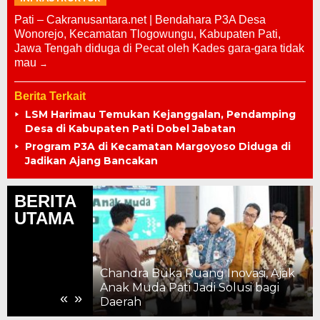
Pati – Cakranusantara.net | Bendahara P3A Desa
Wonorejo, Kecamatan Tlogowungu, Kabupaten Pati,
Jawa Tengah diduga di Pecat oleh Kades gara-gara tidak
mau
Berita Terkait
LSM Harimau Temukan Kejanggalan, Pendamping
Desa di Kabupaten Pati Dobel Jabatan
Program P3A di Kecamatan Margoyoso Diduga di
Jadikan Ajang Bancakan
BERITA
UTAMA
Chandra Buka Ruang Inovasi, Ajak
ahun, Kemajuan
Anak Muda Pati Jadi Solusi bagi
«
»
 ke Pelosok
Daerah