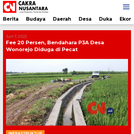
Lewati
ke
konten
Berita
Budaya
Daerah
Desa
Duka
Ekon
Juni 7, 2022
Fee 20 Persen, Bendahara P3A Desa
Wonorejo Diduga di Pecat
INFRASTRUKTUR