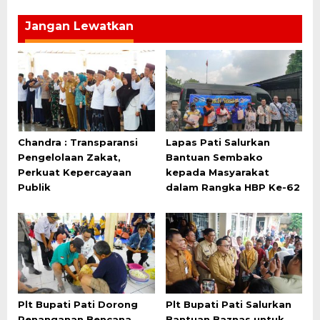
Jangan Lewatkan
Chandra : Transparansi
Lapas Pati Salurkan
Pengelolaan Zakat,
Bantuan Sembako
Perkuat Kepercayaan
kepada Masyarakat
Publik
dalam Rangka HBP Ke-62
Plt Bupati Pati Dorong
Plt Bupati Pati Salurkan
Penanganan Bencana
Bantuan Baznas untuk