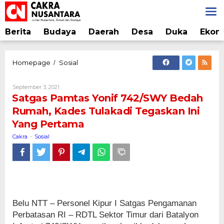
Lewati
ke
konten
Berita
Budaya
Daerah
Desa
Duka
Ekon
Satgas
Homepage
Sosial
/
Pamtas
Yonif
Oleh
September 3, 2021
742/SWY
Cakra
Satgas Pamtas Yonif 742/SWY Bedah
Bedah
Rumah, Kades Tulakadi Tegaskan Ini
Rumah,
Yang Pertama
Kades
Tulakadi
Cakra
Sosial
-
Tegaskan
Ini
Yang
Pertama
Belu NTT – Personel Kipur I Satgas Pengamanan
Perbatasan RI – RDTL Sektor Timur dari Batalyon