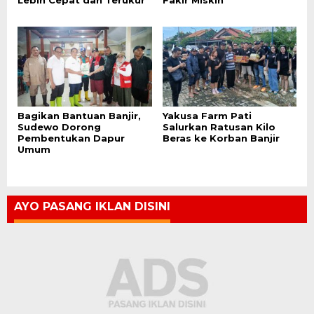
Lebih Cepat dan Terukur
Fakir Miskin
Bagikan Bantuan Banjir,
Yakusa Farm Pati
Sudewo Dorong
Salurkan Ratusan Kilo
Pembentukan Dapur
Beras ke Korban Banjir
Umum
AYO PASANG IKLAN DISINI