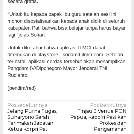
secara gratis.
“Untuk itu kepada bapak ibu guru setelah sesi ini
mohon disosialisasikan kepada anak didik di seluruh
kabupaten Pati bahwa bisa belajar tanpa harus bayar
lagi,”jelas Sofian.
Untuk diketahui bahwa aplikasi ILMCI dapat
ditemukan di playstore : kodam4.ilmci.com. Setelah
terinstal, aplikasi cerdas tersebut akan menampilkan
Pangdam IV/Diponegoro Mayor Jenderal TNI
Rudianto.
(pendim/red)
Navigasi
Pos sebelumnya
Pos berikutnya
Jelang Purna Tugas,
Tinjau 3 Venue PON
pos
Suharyono Serah
Papua, Kapolri Pastikan
Terimakan Jabatan
Prokes dan
Ketua Korpri Pati
Pengamanan