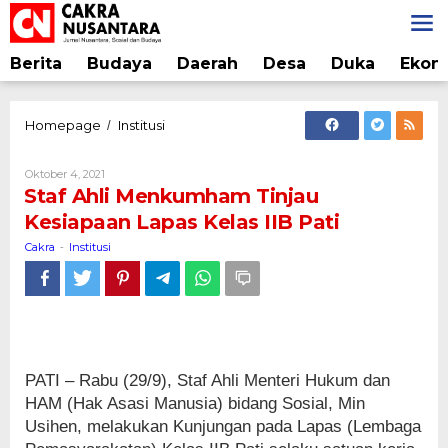
Lewati
ke
konten
Berita
Budaya
Daerah
Desa
Duka
Ekon
Staf
Homepage
Institusi
/
Ahli
Menkumham
Oleh
Oktober 4, 2021
Tinjau
Cakra
Staf Ahli Menkumham Tinjau
Kesiapaan
Kesiapaan Lapas Kelas IIB Pati
Lapas
Kelas
Cakra
Institusi
-
IIB
Pati
PATI – Rabu (29/9), Staf Ahli Menteri Hukum dan
HAM (Hak Asasi Manusia) bidang Sosial, Min
Usihen, melakukan Kunjungan pada Lapas (Lembaga