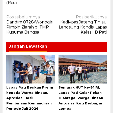
(Red)
Navigasi
Pos sebelumnya
Pos berikutnya
Dandim 0728/Wonogiri
Kadivpas Jateng Tinjau
pos
Pimpin Ziarah di TMP
Langsung Kondisi Lapas
Kusuma Bangsa
Kelas IIB Pati
Jangan Lewatkan
Lapas Pati Berikan Premi
Semarak HUT ke-81 RI,
kepada Warga Binaan,
Lapas Pati Gelar Pekan
Apresiasi Hasil
Olahraga, Warga Binaan
Pembinaan Kemandirian
Antusias Ikuti Berbagai
Periode Juli 2026
Lomba