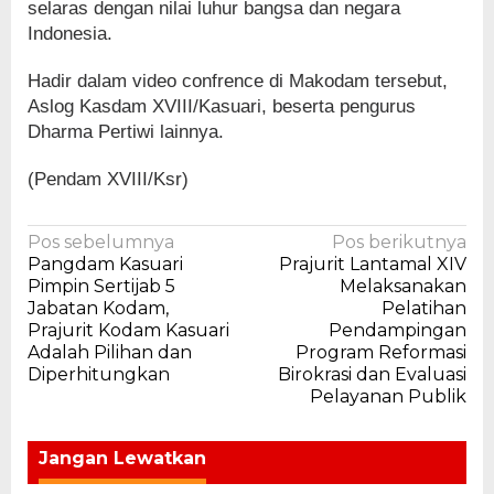
selaras dengan nilai luhur bangsa dan negara
Indonesia.
Hadir dalam video confrence di Makodam tersebut,
Aslog Kasdam XVIII/Kasuari, beserta pengurus
Dharma Pertiwi lainnya.
(Pendam XVIII/Ksr)
Navigasi
Pos sebelumnya
Pos berikutnya
Pangdam Kasuari
Prajurit Lantamal XIV
pos
Pimpin Sertijab 5
Melaksanakan
Jabatan Kodam,
Pelatihan
Prajurit Kodam Kasuari
Pendampingan
Adalah Pilihan dan
Program Reformasi
Diperhitungkan
Birokrasi dan Evaluasi
Pelayanan Publik
Jangan Lewatkan