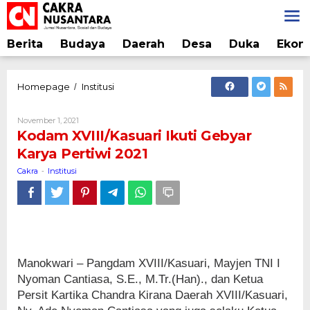
Lewati
ke
konten
Berita
Budaya
Daerah
Desa
Duka
Ekon
Kodam
Homepage
Institusi
/
XVIII/Kasuari
Ikuti
Oleh
November 1, 2021
Gebyar
Cakra
Kodam XVIII/Kasuari Ikuti Gebyar
Karya
Karya Pertiwi 2021
Pertiwi
2021
Cakra
Institusi
-
Manokwari – Pangdam XVIII/Kasuari, Mayjen TNI I
Nyoman Cantiasa, S.E., M.Tr.(Han)., dan Ketua
Persit Kartika Chandra Kirana Daerah XVIII/Kasuari,