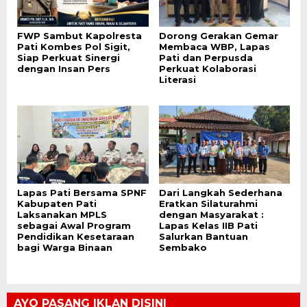
FWP Sambut Kapolresta
Dorong Gerakan Gemar
Pati Kombes Pol Sigit,
Membaca WBP, Lapas
Siap Perkuat Sinergi
Pati dan Perpusda
dengan Insan Pers
Perkuat Kolaborasi
Literasi
Lapas Pati Bersama SPNF
Dari Langkah Sederhana
Kabupaten Pati
Eratkan Silaturahmi
Laksanakan MPLS
dengan Masyarakat :
sebagai Awal Program
Lapas Kelas IIB Pati
Pendidikan Kesetaraan
Salurkan Bantuan
bagi Warga Binaan
Sembako
AYO PASANG IKLAN DISINI