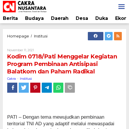
Lewati
ke
konten
Berita
Budaya
Daerah
Desa
Duka
Ekon
Kodim
Homepage
Institusi
/
0718/Pati
Menggelar
Oleh
November 11, 2021
Kegiatan
Cakra
Kodim 0718/Pati Menggelar Kegiatan
Program
Program Pembinaan Antisipasi
Pembinaan
Balatkom dan Paham Radikal
Antisipasi
Balatkom
Cakra
Institusi
-
dan
Paham
Radikal
PATI – Dengan tema mewujudkan pembinaan
teritorial TNI AD yang adaptif melalui mewaspadai