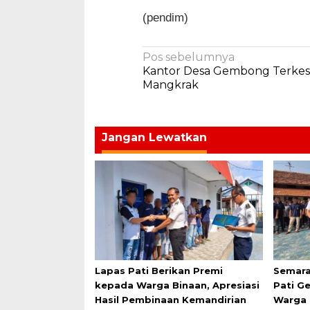
(pendim)
Navigasi
Pos sebelumnya
Kantor Desa Gembong Terke
pos
Mangkrak
Jangan Lewatkan
Lapas Pati Berikan Premi
Semara
kepada Warga Binaan, Apresiasi
Pati G
Hasil Pembinaan Kemandirian
Warga 