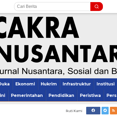
Duka
Ekonomi
Hukrim
Infrastruktur
Institusi
ini
Pemerintahan
Pendidikan
Peristiwa
Pers
Ikuti Kami