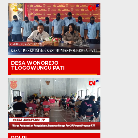
DESA WONOREJO
TLOGOWUNGU PATI
POLRI