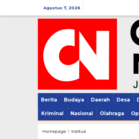
Lewati
Agustus 7, 2026
ke
konten
Berita
Budaya
Daerah
Desa
Kriminal
Nasional
Olahraga
Op
Kodim
Homepage
Institusi
/
0718/Pati