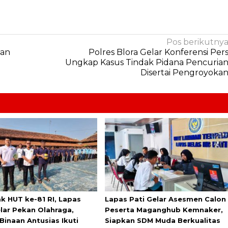
Pos berikutny
san
Polres Blora Gelar Konferensi Per
Ungkap Kasus Tindak Pidana Pencuria
Disertai Pengroyoka
k HUT ke-81 RI, Lapas
Lapas Pati Gelar Asesmen Calon
elar Pekan Olahraga,
Peserta Maganghub Kemnaker,
Binaan Antusias Ikuti
Siapkan SDM Muda Berkualitas