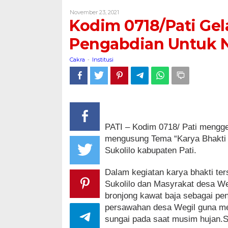
Gelar
Oleh
November 23, 2021
Karya
Cakra
Kodim 0718/Pati Gel
Bhakti
TNI
Pengabdian Untuk N
Pengabdian
Untuk
Cakra
Institusi
-
Negeri
PATI – Kodim 0718/ Pati mengge
mengusung Tema “Karya Bhakti 
Sukolilo kabupaten Pati.
Dalam kegiatan karya bhakti ter
Sukolilo dan Masyrakat desa W
bronjong kawat baja sebagai pe
persawahan desa Wegil guna men
sungai pada saat musim hujan.S