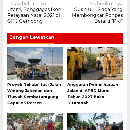
Navigasi
Pos sebelumnya
Pos berikutnya
Utami, Penggagas Ikon
Gus Nuril, Siapa Yang
pos
Perayaan Natal 2021 di
Membongkar Ponpes
GITJ Gembong
Berarti “PKI”
Jangan Lewatkan
Proyek Rehabilitasi Jalan
Anggaran Pemeliharaan
Winong Jakenan dan
Jalan di APBD Murni
Tluwah Sembaturagung
Tahun 2027 Bakal
Capai 85 Persen
Ditambah