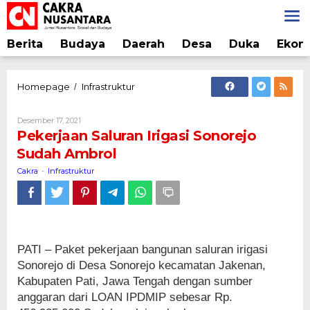
Lewati
ke
konten
Berita
Budaya
Daerah
Desa
Duka
Ekon
Pekerjaan
Homepage
Infrastruktur
/
Saluran
Irigasi
Oleh
Desember 17, 2021
Sonorejo
Cakra
Pekerjaan Saluran Irigasi Sonorejo
Sudah
Sudah Ambrol
Ambrol
Cakra
Infrastruktur
-
PATI – Paket pekerjaan bangunan saluran irigasi
Sonorejo di Desa Sonorejo kecamatan Jakenan,
Kabupaten Pati, Jawa Tengah dengan sumber
anggaran dari LOAN IPDMIP sebesar Rp.