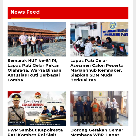
News Feed
Semarak HUT ke-81 RI,
Lapas Pati Gelar
Lapas Pati Gelar Pekan
Asesmen Calon Peserta
Olahraga, Warga Binaan
Maganghub Kemnaker,
Antusias Ikuti Berbagai
Siapkan SDM Muda
Lomba
Berkualitas
FWP Sambut Kapolresta
Dorong Gerakan Gemar
Pati Kombes Pol Sigit,
Membaca WBP, Lapas