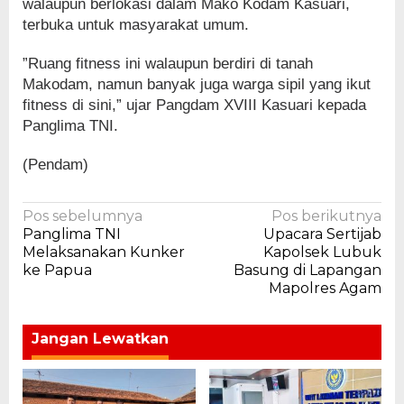
walaupun berlokasi dalam Mako Kodam Kasuari,
terbuka untuk masyarakat umum.
”Ruang fitness ini walaupun berdiri di tanah
Makodam, namun banyak juga warga sipil yang ikut
fitness di sini,” ujar Pangdam XVIII Kasuari kepada
Panglima TNI.
(Pendam)
Navigasi
Pos sebelumnya
Pos berikutnya
Panglima TNI
Upacara Sertijab
pos
Melaksanakan Kunker
Kapolsek Lubuk
ke Papua
Basung di Lapangan
Mapolres Agam
Jangan Lewatkan