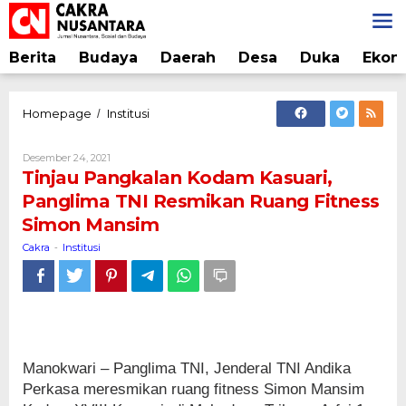
Lewati
ke
konten
Berita
Budaya
Daerah
Desa
Duka
Ekon
Tinjau
Homepage
Institusi
/
Pangkalan
Kodam
Oleh
Desember 24, 2021
Kasuari,
Cakra
Tinjau Pangkalan Kodam Kasuari,
Panglima
Panglima TNI Resmikan Ruang Fitness
TNI
Simon Mansim
Resmikan
Ruang
Cakra
Institusi
-
Fitness
Simon
Mansim
Manokwari – Panglima TNI, Jenderal TNI Andika
Perkasa meresmikan ruang fitness Simon Mansim