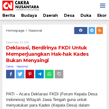
Lewati
ke
konten
Berita
Budaya
Daerah
Desa
Duka
Ekon
Deklarasi,
Homepage
Nasional
/
Berdirinya
FKDI
Oleh
Desember 29, 2021
Untuk
Cakra
Deklarasi, Berdirinya FKDI Untuk
Memperjuangkan
Memperjuangkan Hak-hak Kades
Hak-
Bukan Menyaingi
hak
Kades
Cakra
Nasional
-
Bukan
Menyaingi
PATI – Acara Deklarasi FKDI (Forum Kepala Desa
Indonesia) Wilayah Jawa Tengah guna untuk
menyatukan para Kades (Kepala Desa) dalam