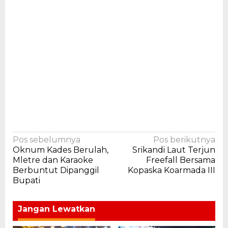
Navigasi
Pos sebelumnya
Pos berikutnya
Oknum Kades Berulah,
Srikandi Laut Terjun
pos
Mletre dan Karaoke
Freefall Bersama
Berbuntut Dipanggil
Kopaska Koarmada III
Bupati
Jangan Lewatkan