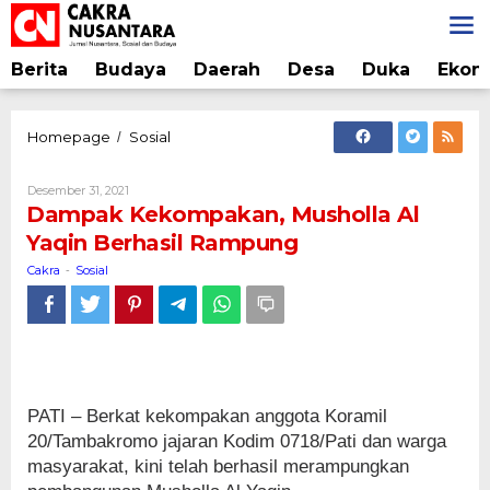
Lewati
ke
konten
Berita
Budaya
Daerah
Desa
Duka
Ekon
Dampak
Homepage
Sosial
/
Kekompakan,
Musholla
Oleh
Desember 31, 2021
Al
Cakra
Dampak Kekompakan, Musholla Al
Yaqin
Yaqin Berhasil Rampung
Berhasil
Rampung
Cakra
Sosial
-
PATI – Berkat kekompakan anggota Koramil
20/Tambakromo jajaran Kodim 0718/Pati dan warga
masyarakat, kini telah berhasil merampungkan