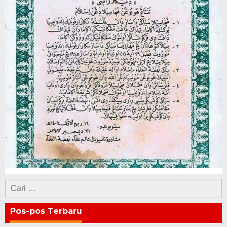
Cari
untuk:
Pos-pos Terbaru