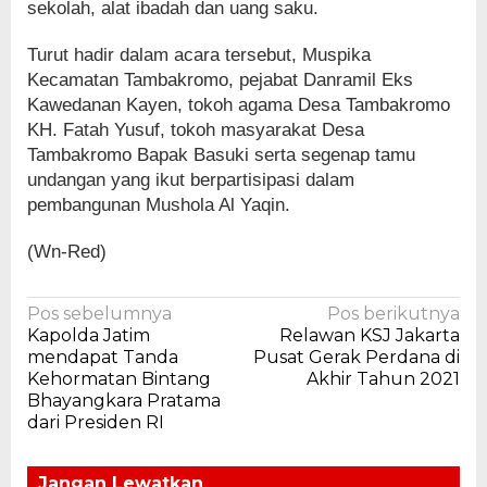
sekolah, alat ibadah dan uang saku.
Turut hadir dalam acara tersebut, Muspika
Kecamatan Tambakromo, pejabat Danramil Eks
Kawedanan Kayen, tokoh agama Desa Tambakromo
KH. Fatah Yusuf, tokoh masyarakat Desa
Tambakromo Bapak Basuki serta segenap tamu
undangan yang ikut berpartisipasi dalam
pembangunan Mushola Al Yaqin.
(Wn-Red)
Navigasi
Pos sebelumnya
Pos berikutnya
Kapolda Jatim
Relawan KSJ Jakarta
pos
mendapat Tanda
Pusat Gerak Perdana di
Kehormatan Bintang
Akhir Tahun 2021
Bhayangkara Pratama
dari Presiden RI
Jangan Lewatkan