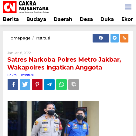
Lewati
ke
konten
Berita
Budaya
Daerah
Desa
Duka
Ekon
Satres
Homepage
Institusi
/
Narkoba
Polres
Oleh
Januari 6, 2022
Metro
Cakra
Satres Narkoba Polres Metro Jakbar,
Jakbar,
Wakapolres Ingatkan Anggota
Wakapolres
Ingatkan
Cakra
Institusi
-
Anggota