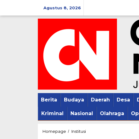
Lewati
Agustus 8, 2026
ke
konten
Berita
Budaya
Daerah
Desa
Kriminal
Nasional
Olahraga
Op
Jagung
Homepage
Institusi
/
Geram