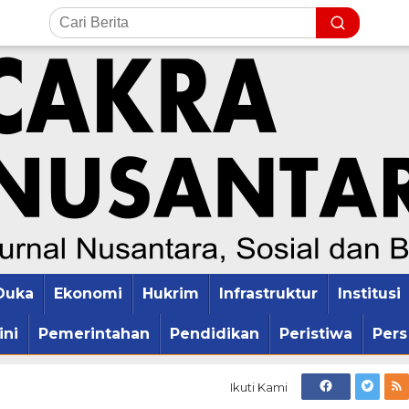
Duka
Ekonomi
Hukrim
Infrastruktur
Institusi
ini
Pemerintahan
Pendidikan
Peristiwa
Pers
Ikuti Kami