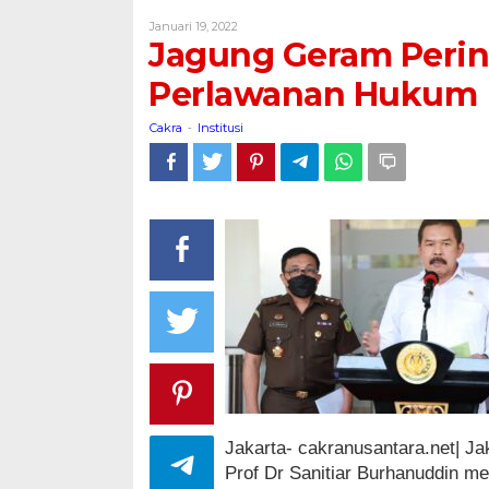
Perintahkan
Oleh
Januari 19, 2022
Segera
Cakra
Jagung Geram Perin
Lakukan
Perlawanan
Perlawanan Hukum
Hukum
Cakra
Institusi
-
Jakarta- cakranusantara.net| Ja
Prof Dr Sanitiar Burhanuddin 