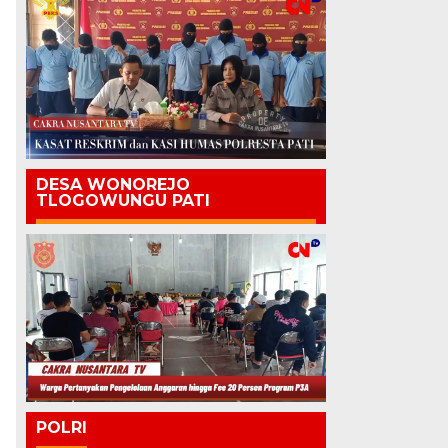
DESA WONOREJO
TLOGOWUNGU PATI
POLRI