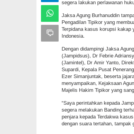
segera lakukan perlawanan huk
Jaksa Agung Burhanuddin tampa
Pengadilan Tipikor yang membua
Terpidana kasus korupsi kakap 
Indonesia.
Dengan didampingi Jaksa Agun
(Jampidsus), Dr Febrie Adrians
(Jamintel), Dr Amir Yanto, Dire
Supardi, Kepala Pusat Penera
Ezer Simanjuntak, beserta jaja
menyampaikan, Kejaksaan Agun
Majelis Hakim Tipikor yang san
“Saya perintahkan kepada Jamp
segera melakukan Banding terha
penjara kepada Terdakwa kasus
dengan suara tertahan, tampak