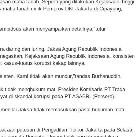
asan mafia tanah. Seperti yang dilakukan Kejaksaan Tinggi
 mafia tanah milik Pemprov DKI Jakarta di Cipayung,
Jampidsus akan menyampaikan detailnya,”tutur
ara daring dan luring. Jaksa Agung Republik Indonesia,
enegaskan, Kejaksaan Agung Republik Indonesia, konsisten
t kasus-kasus korupsi kakap lainnya.
konsisten. Kami tidak akan mundur,”tandas Burhanuddin.
k tidak menghukum mati Presiden Komisaris PT Trada
yat di skandal korupsi pada PT ASABRI (Persero).
menilai Jaksa tidak memasukkan pasal hukuman mati
caan putusan di Pengadilan Tipikor Jakarta pada Selasa
ejak semula Penuntut Umum tidak pernah mendakwa