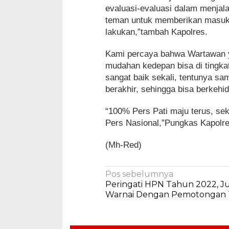
evaluasi-evaluasi dalam menjala
teman untuk memberikan masuka
lakukan,”tambah Kapolres.
Kami percaya bahwa Wartawan y
mudahan kedepan bisa di tingkat
sangat baik sekali, tentunya 
berakhir, sehingga bisa berkehi
“100% Pers Pati maju terus, se
Pers Nasional,”Pungkas Kapolre
(Mh-Red)
Navigasi
Pos sebelumnya
Peringati HPN Tahun 2022, Jur
pos
Warnai Dengan Pemotongan