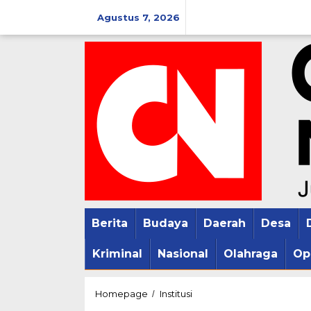
Lewati
Agustus 7, 2026
ke
konten
Berita
Budaya
Daerah
Desa
Kriminal
Nasional
Olahraga
Op
Kapolres
Homepage
Institusi
/
Pati