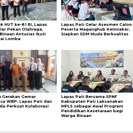
k HUT ke-81 RI, Lapas
Lapas Pati Gelar Asesmen Calon
elar Pekan Olahraga,
Peserta Maganghub Kemnaker,
Binaan Antusias Ikuti
Siapkan SDM Muda Berkualitas
ai Lomba
 Gerakan Gemar
Lapas Pati Bersama SPNF
a WBP, Lapas Pati dan
Kabupaten Pati Laksanakan
da Perkuat Kolaborasi
MPLS sebagai Awal Program
i
Pendidikan Kesetaraan bagi
Warga Binaan