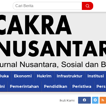
Duka
Ekonomi
Hukrim
Infrastruktur
Institusi
ini
Pemerintahan
Pendidikan
Peristiwa
Pers
Ikuti Kami