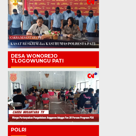
DESA WONOREJO
TLOGOWUNGU PATI
POLRI