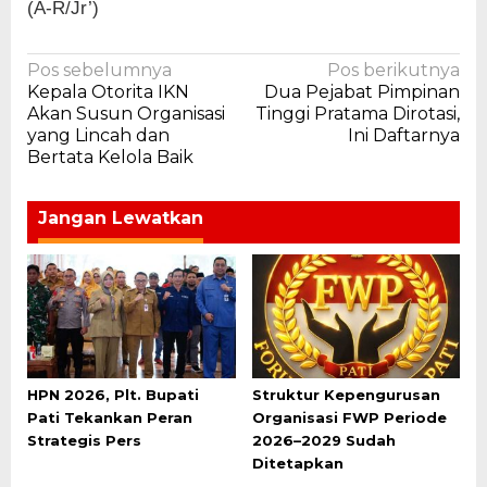
(A-R/Jr’)
Navigasi
Pos sebelumnya
Pos berikutnya
Kepala Otorita IKN
Dua Pejabat Pimpinan
pos
Akan Susun Organisasi
Tinggi Pratama Dirotasi,
yang Lincah dan
Ini Daftarnya
Bertata Kelola Baik
Jangan Lewatkan
HPN 2026, Plt. Bupati
Struktur Kepengurusan
Pati Tekankan Peran
Organisasi FWP Periode
Strategis Pers
2026–2029 Sudah
Ditetapkan