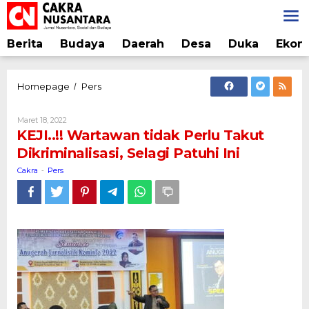
Lewati
ke
konten
Berita
Budaya
Daerah
Desa
Duka
Ekon
KEJI..!!
Homepage
Pers
/
Wartawan
tidak
Oleh
Maret 18, 2022
Perlu
Cakra
KEJI..!! Wartawan tidak Perlu Takut
Takut
Dikriminalisasi, Selagi Patuhi Ini
Dikriminalisasi,
Selagi
Cakra
Pers
-
Patuhi
Ini