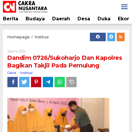
Lewati
ke
konten
Berita
Budaya
Daerah
Desa
Duka
Ekon
Dandim
Homepage
Institusi
/
0726/Sukoharjo
Dan
Oleh
April 6, 2022
Kapolres
Cakra
Dandim 0726/Sukoharjo Dan Kapolres
Bagikan
Bagikan Takjil Pada Pemulung
Takjil
Pada
Cakra
Institusi
-
Pemulung