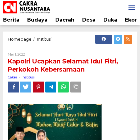
Lewati
ke
konten
Berita
Budaya
Daerah
Desa
Duka
Ekon
Kapolri
Homepage
Institusi
/
Ucapkan
Selamat
Oleh
Mei 1, 2022
Idul
Cakra
Kapolri Ucapkan Selamat Idul Fitri,
Fitri,
Perkokoh Kebersamaan
Perkokoh
Kebersamaan
Cakra
Institusi
-