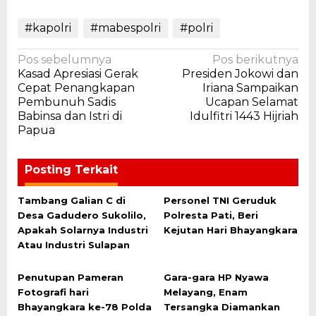
#kapolri
#mabespolri
#polri
Navigasi
Pos sebelumnya
Pos berikutnya
Kasad Apresiasi Gerak
Presiden Jokowi dan
pos
Cepat Penangkapan
Iriana Sampaikan
Pembunuh Sadis
Ucapan Selamat
Babinsa dan Istri di
Idulfitri 1443 Hijriah
Papua
Posting Terkait
Tambang Galian C di
Personel TNI Geruduk
Desa Gadudero Sukolilo,
Polresta Pati, Beri
Apakah Solarnya Industri
Kejutan Hari Bhayangkara
Atau Industri Sulapan
Penutupan Pameran
Gara-gara HP Nyawa
Fotografi hari
Melayang, Enam
Bhayangkara ke-78 Polda
Tersangka Diamankan