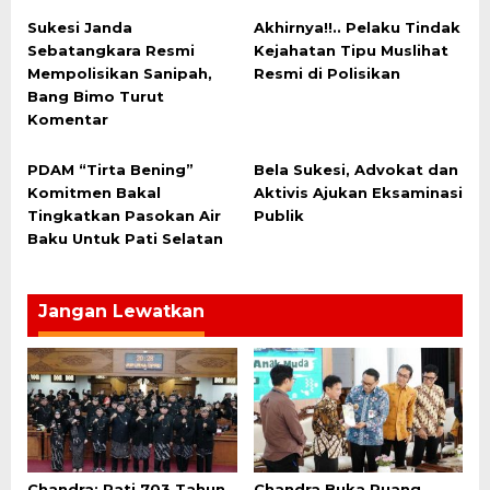
Sukesi Janda
Akhirnya!!.. Pelaku Tindak
Sebatangkara Resmi
Kejahatan Tipu Muslihat
Mempolisikan Sanipah,
Resmi di Polisikan
Bang Bimo Turut
Komentar
PDAM “Tirta Bening”
Bela Sukesi, Advokat dan
Komitmen Bakal
Aktivis Ajukan Eksaminasi
Tingkatkan Pasokan Air
Publik
Baku Untuk Pati Selatan
Jangan Lewatkan
Chandra: Pati 703 Tahun,
Chandra Buka Ruang