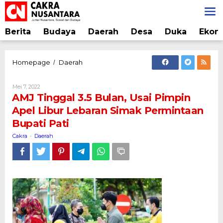
Lewati
ke
konten
Berita
Budaya
Daerah
Desa
Duka
Ekon
AMJ
Homepage
Daerah
/
Tinggal
3.5
Oleh
Mei 7, 2022
Bulan,
Cakra
AMJ Tinggal 3.5 Bulan, Usai Pimpin
Usai
Apel Libur Lebaran Simak Permintaan
Pimpin
Bupati Pati
Apel
Libur
Cakra
Daerah
-
Lebaran
Simak
Permintaan
Bupati
Pati