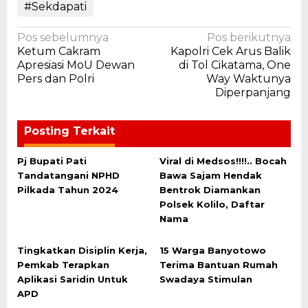
#Sekdapati
Navigasi
Pos sebelumnya
Pos berikutnya
Ketum Cakram
Kapolri Cek Arus Balik
pos
Apresiasi MoU Dewan
di Tol Cikatama, One
Pers dan Polri
Way Waktunya
Diperpanjang
Posting Terkait
Pj Bupati Pati
Viral di Medsos!!!!.. Bocah
Tandatangani NPHD
Bawa Sajam Hendak
Pilkada Tahun 2024
Bentrok Diamankan
Polsek Kolilo, Daftar
Nama
Tingkatkan Disiplin Kerja,
15 Warga Banyotowo
Pemkab Terapkan
Terima Bantuan Rumah
Aplikasi Saridin Untuk
Swadaya Stimulan
APD