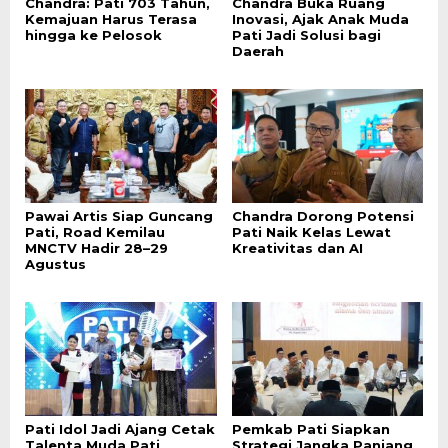
Chandra: Pati 703 Tahun,
Chandra Buka Ruang
Kemajuan Harus Terasa
Inovasi, Ajak Anak Muda
hingga ke Pelosok
Pati Jadi Solusi bagi
Daerah
Pawai Artis Siap Guncang
Chandra Dorong Potensi
Pati, Road Kemilau
Pati Naik Kelas Lewat
MNCTV Hadir 28–29
Kreativitas dan AI
Agustus
Pati Idol Jadi Ajang Cetak
Pemkab Pati Siapkan
Talenta Muda Pati
Strategi Jangka Panjang