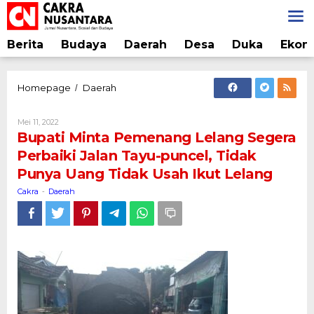
Lewati
ke
konten
Berita
Budaya
Daerah
Desa
Duka
Ekon
Bupati
Homepage
Daerah
/
Minta
Pemenang
Oleh
Mei 11, 2022
Lelang
Cakra
Bupati Minta Pemenang Lelang Segera
Segera
Perbaiki Jalan Tayu-puncel, Tidak
Perbaiki
Punya Uang Tidak Usah Ikut Lelang
Jalan
Tayu-
Cakra
Daerah
-
puncel,
Tidak
Punya
Uang
Tidak
Usah
Ikut
Lelang