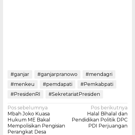
#ganjar
#ganjarpranowo
#mendagri
#menkeu
#pemdapati
#Pemkabpati
#PresidenRI
#SekretariatPresiden
Navigasi
Pos sebelumnya
Pos berikutnya
Mbah Joko Kuasa
Halal Bihalal dan
pos
Hukum ME Bakal
Pendidikan Politik DPC
Mempolisikan Pengisian
PDI Perjuangan
Perangkat Desa