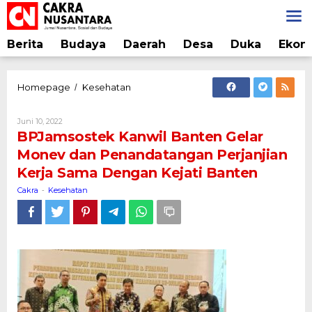
Lewati
ke
konten
Berita
Budaya
Daerah
Desa
Duka
Ekon
BPJamsostek
Homepage
Kesehatan
/
Kanwil
Banten
Oleh
Juni 10, 2022
Gelar
Cakra
BPJamsostek Kanwil Banten Gelar
Monev
Monev dan Penandatangan Perjanjian
dan
Kerja Sama Dengan Kejati Banten
Penandatangan
Perjanjian
Cakra
Kesehatan
-
Kerja
Sama
Dengan
Kejati
Banten