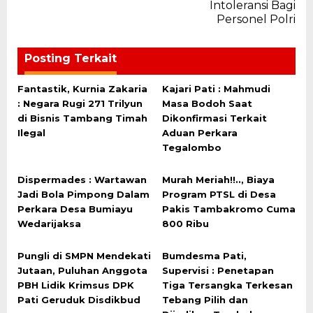
Intoleransi Bagi
Personel Polri
Posting Terkait
Fantastik, Kurnia Zakaria
Kajari Pati : Mahmudi
: Negara Rugi 271 Trilyun
Masa Bodoh Saat
di Bisnis Tambang Timah
Dikonfirmasi Terkait
Ilegal
Aduan Perkara
Tegalombo
Dispermades : Wartawan
Murah Meriah!!.., Biaya
Jadi Bola Pimpong Dalam
Program PTSL di Desa
Perkara Desa Bumiayu
Pakis Tambakromo Cuma
Wedarijaksa
800 Ribu
Pungli di SMPN Mendekati
Bumdesma Pati,
Jutaan, Puluhan Anggota
Supervisi : Penetapan
PBH Lidik Krimsus DPK
Tiga Tersangka Terkesan
Pati Geruduk Disdikbud
Tebang Pilih dan