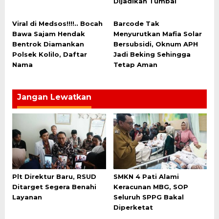
Dijadikan Tumbal
Viral di Medsos!!!!.. Bocah
Barcode Tak
Bawa Sajam Hendak
Menyurutkan Mafia Solar
Bentrok Diamankan
Bersubsidi, Oknum APH
Polsek Kolilo, Daftar
Jadi Beking Sehingga
Nama
Tetap Aman
Jangan Lewatkan
Plt Direktur Baru, RSUD
SMKN 4 Pati Alami
Ditarget Segera Benahi
Keracunan MBG, SOP
Layanan
Seluruh SPPG Bakal
Diperketat