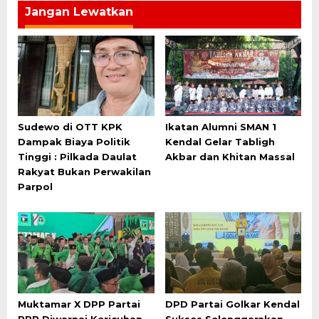
Jangan Lewatkan
Sudewo di OTT KPK
Ikatan Alumni SMAN 1
Dampak Biaya Politik
Kendal Gelar Tabligh
Tinggi : Pilkada Daulat
Akbar dan Khitan Massal
Rakyat Bukan Perwakilan
Parpol
Muktamar X DPP Partai
DPD Partai Golkar Kendal
PPP Diwarnai Kericuhan
Sukses Selenggarakan