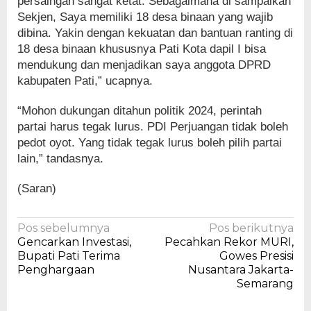
persaingan sangat ketat. Sebagaimana di sampaikan
Sekjen, Saya memiliki 18 desa binaan yang wajib
dibina. Yakin dengan kekuatan dan bantuan ranting di
18 desa binaan khususnya Pati Kota dapil I bisa
mendukung dan menjadikan saya anggota DPRD
kabupaten Pati,” ucapnya.
“Mohon dukungan ditahun politik 2024, perintah
partai harus tegak lurus. PDI Perjuangan tidak boleh
pedot oyot. Yang tidak tegak lurus boleh pilih partai
lain,” tandasnya.
(Saran)
Navigasi
Pos sebelumnya
Pos berikutnya
Gencarkan Investasi,
Pecahkan Rekor MURI,
pos
Bupati Pati Terima
Gowes Presisi
Penghargaan
Nusantara Jakarta-
Semarang