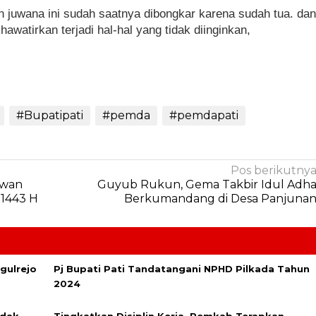
n juwana ini sudah saatnya dibongkar karena sudah tua. da
hawatirkan terjadi hal-hal yang tidak diinginkan,
#Bupatipati
#pemda
#pemdapati
Pos berikutny
ewan
Guyub Rukun, Gema Takbir Idul Adh
 1443 H
Berkumandang di Desa Panjuna
gulrejo
Pj Bupati Pati Tandatangani NPHD Pilkada Tahun
2024
ndak
Tingkatkan Disiplin Kerja, Pemkab Terapkan