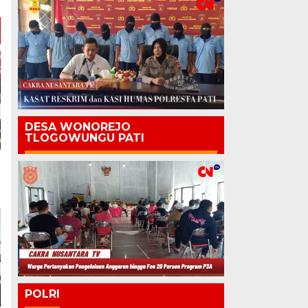
DESA WONOREJO
TLOGOWUNGU PATI
POLRI