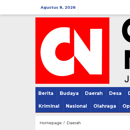
Lewati
Agustus 8, 2026
ke
konten
Berita
Budaya
Daerah
Desa
Kriminal
Nasional
Olahraga
Op
Bupati
Homepage
Daerah
/
Pati