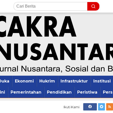
Duka
Ekonomi
Hukrim
Infrastruktur
Institusi
ini
Pemerintahan
Pendidikan
Peristiwa
Pers
Ikuti Kami