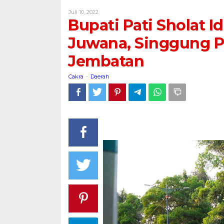
Sholat
Oleh
Juli 10, 2022
Idul
Cakra
Bupati Pati Sholat I
Adha
di
Juwana, Singgung 
Masjid
Jembatan
Besar
Juwana,
Cakra
Daerah
Singgung
-
Proses
Pembangunan
Jembatan