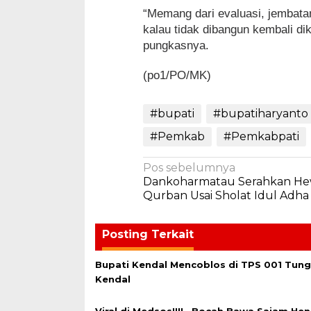
“Memang dari evaluasi, jembata
kalau tidak dibangun kembali dik
pungkasnya.
(po1/PO/MK)
#bupati
#bupatiharyanto
#Pemkab
#Pemkabpati
Navigasi
Pos sebelumnya
Dankoharmatau Serahkan H
pos
Qurban Usai Sholat Idul Adha
Posting Terkait
Bupati Kendal Mencoblos di TPS 001 Tung
Kendal
Viral di Medsos!!!!.. Bocah Bawa Sajam He