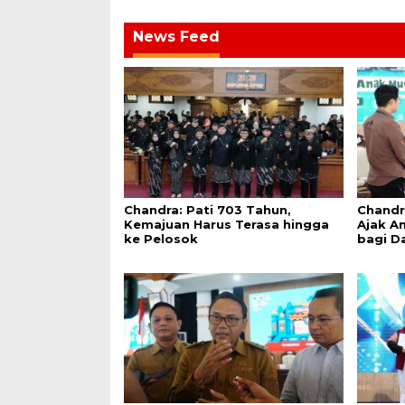
News Feed
Chandra: Pati 703 Tahun,
Chandr
Kemajuan Harus Terasa hingga
Ajak An
ke Pelosok
bagi D