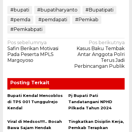
#bupati
#bupatiharyanto
#Bupatipati
#pemda
#pemdapati
#Pemkab
#Pemkabpati
Navigasi
Pos sebelumnya
Pos berikutnya
Safin Berikan Motivasi
Kasus Baku Tembak
pos
Pada Peserta MPLS
Antar Anggota Polri
Margoyoso
Terus Jadi
Perbincangan Publik
Posting Terkait
Bupati Kendal Mencoblos
Pj Bupati Pati
di TPS 001 Tunggulrejo
Tandatangani NPHD
Kendal
Pilkada Tahun 2024
Viral di Medsos!!!!.. Bocah
Tingkatkan Disiplin Kerja,
Bawa Sajam Hendak
Pemkab Terapkan