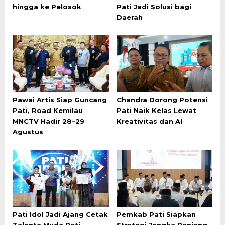
hingga ke Pelosok
Pati Jadi Solusi bagi
Daerah
Pawai Artis Siap Guncang
Chandra Dorong Potensi
Pati, Road Kemilau
Pati Naik Kelas Lewat
MNCTV Hadir 28–29
Kreativitas dan AI
Agustus
Pati Idol Jadi Ajang Cetak
Pemkab Pati Siapkan
Talenta Muda Pati
Strategi Jangka Panjang