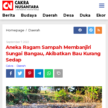
Lewati
ke
konten
Berita
Budaya
Daerah
Desa
Duka
Ekon
Aneka
Homepage
Daerah
/
Ragam
Sampah
Oleh
September 7, 2022
Membanjiri
Cakra
Aneka Ragam Sampah Membanjiri
Sungai
Sungai Bangau, Akibatkan Bau Kurang
Bangau,
Sedap
Akibatkan
Bau
Cakra
Daerah
-
Kurang
Sedap