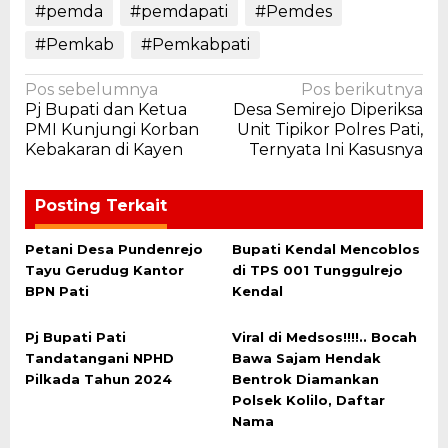
#pemda
#pemdapati
#Pemdes
#Pemkab
#Pemkabpati
Navigasi
Pos sebelumnya
Pos berikutnya
Pj Bupati dan Ketua
Desa Semirejo Diperiksa
pos
PMI Kunjungi Korban
Unit Tipikor Polres Pati,
Kebakaran di Kayen
Ternyata Ini Kasusnya
Posting Terkait
Petani Desa Pundenrejo
Bupati Kendal Mencoblos
Tayu Gerudug Kantor
di TPS 001 Tunggulrejo
BPN Pati
Kendal
Pj Bupati Pati
Viral di Medsos!!!!.. Bocah
Tandatangani NPHD
Bawa Sajam Hendak
Pilkada Tahun 2024
Bentrok Diamankan
Polsek Kolilo, Daftar
Nama