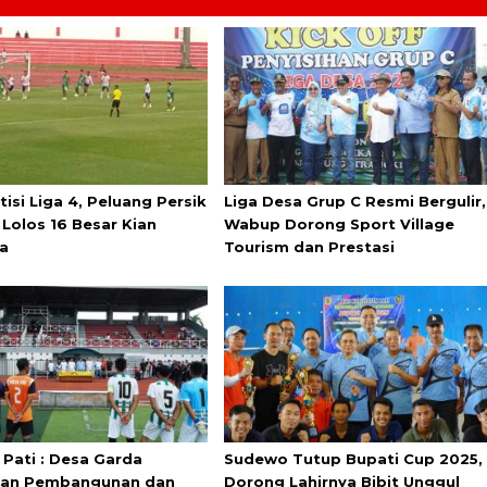
isi Liga 4, Peluang Persik
Liga Desa Grup C Resmi Bergulir,
 Lolos 16 Besar Kian
Wabup Dorong Sport Village
a
Tourism dan Prestasi
Pati : Desa Garda
Sudewo Tutup Bupati Cup 2025,
pan Pembangunan dan
Dorong Lahirnya Bibit Unggul