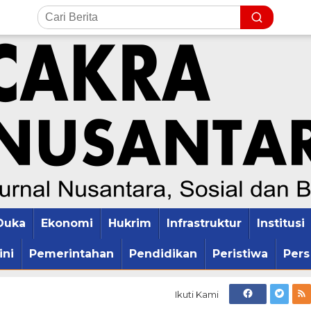
Duka
Ekonomi
Hukrim
Infrastruktur
Institusi
ini
Pemerintahan
Pendidikan
Peristiwa
Pers
Ikuti Kami