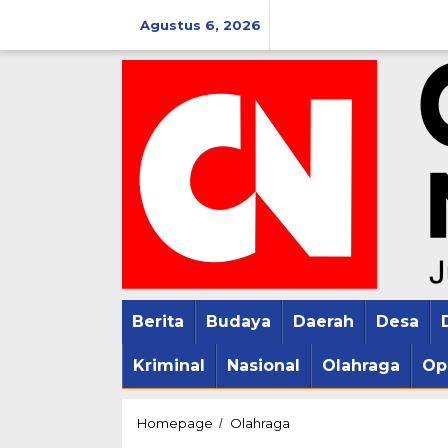
Lewati
Agustus 6, 2026
ke
konten
Berita
Budaya
Daerah
Desa
Kriminal
Nasional
Olahraga
Op
Manager
Homepage
Olahraga
/
Persipa