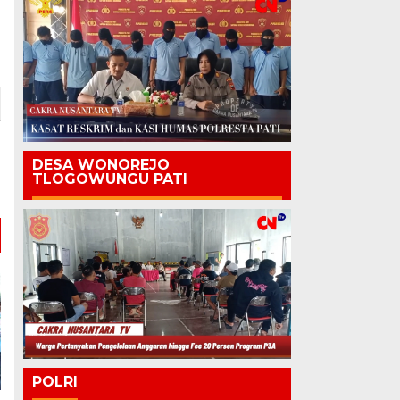
DESA WONOREJO
TLOGOWUNGU PATI
POLRI