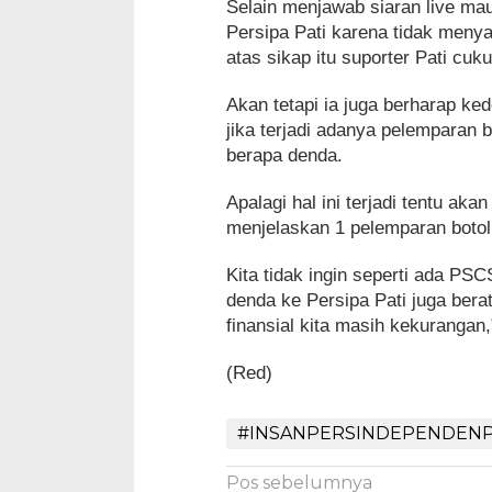
Selain menjawab siaran live mau
Persipa Pati karena tidak meny
atas sikap itu suporter Pati c
Akan tetapi ia juga berharap ked
jika terjadi adanya pelemparan 
berapa denda.
Apalagi hal ini terjadi tentu aka
menjelaskan 1 pelemparan botol
Kita tidak ingin seperti ada PS
denda ke Persipa Pati juga bera
finansial kita masih kekurangan,
(Red)
#INSANPERSINDEPENDENP
Navigasi
Pos sebelumnya