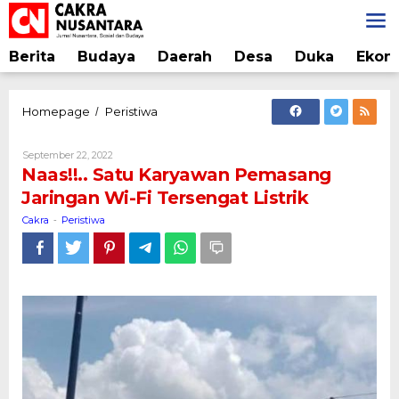
Lewati
ke
konten
Berita
Budaya
Daerah
Desa
Duka
Ekon
Naas!!..
Homepage
Peristiwa
/
Satu
Karyawan
Oleh
September 22, 2022
Pemasang
Cakra
Naas!!.. Satu Karyawan Pemasang
Jaringan
Jaringan Wi-Fi Tersengat Listrik
Wi-
Fi
Cakra
Peristiwa
-
Tersengat
Listrik