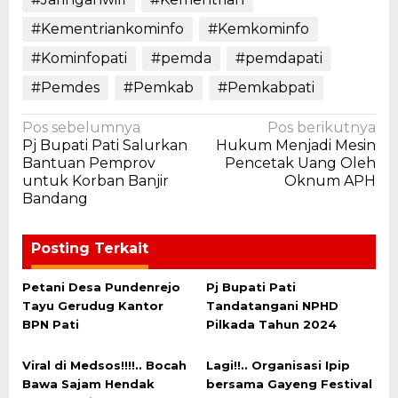
#Kementriankominfo
#Kemkominfo
#Kominfopati
#pemda
#pemdapati
#Pemdes
#Pemkab
#Pemkabpati
Navigasi
Pos sebelumnya
Pos berikutnya
Pj Bupati Pati Salurkan
Hukum Menjadi Mesin
pos
Bantuan Pemprov
Pencetak Uang Oleh
untuk Korban Banjir
Oknum APH
Bandang
Posting Terkait
Petani Desa Pundenrejo
Pj Bupati Pati
Tayu Gerudug Kantor
Tandatangani NPHD
BPN Pati
Pilkada Tahun 2024
Viral di Medsos!!!!.. Bocah
Lagi!!.. Organisasi Ipip
Bawa Sajam Hendak
bersama Gayeng Festival