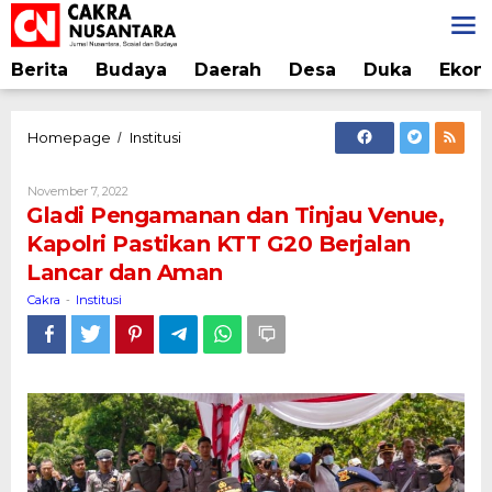
Lewati
ke
konten
Berita
Budaya
Daerah
Desa
Duka
Ekon
Gladi
Homepage
Institusi
/
Pengamanan
dan
Oleh
November 7, 2022
Tinjau
Cakra
Gladi Pengamanan dan Tinjau Venue,
Venue,
Kapolri Pastikan KTT G20 Berjalan
Kapolri
Lancar dan Aman
Pastikan
KTT
Cakra
Institusi
-
G20
Berjalan
Lancar
dan
Aman