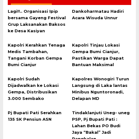
Lagi!!.. Organisasi Ipip
Dankoharmatau Hadiri
bersama Gayeng Festival
Acara Wisuda Unnur
Grup Laksanakan Baksos
ke Desa Kasiyan
Kapolri Kerahkan Tenaga
Kapolri Tinjau Lokasi
Medis Tambahan,
Gempa Bumi Cianjur,
Tangani Korban Gempa
Pastikan Warga Dapat
Bumi Cianjur
Bantuan Maksimal
Kapolri Sudah
Kapolres Wonogiri Turun
Dijadwalkan ke Lokasi
Langsung di Laka lantas
Gempa, Distribusikan
Minibus Nguntoronadi,
3.000 Sembako
Delapan MD
Pj Bupati Pati Serahkan
Tindaklanjuti Uneg- uneg
135 SK Pensiun ASN
PSP, Pj Bupati Pati :
Lahan Bekas PO Budi
Jaya “Bakal” Jadi
Pangkalan