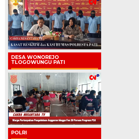
DESA WONOREJO
TLOGOWUNGU PATI
POLRI