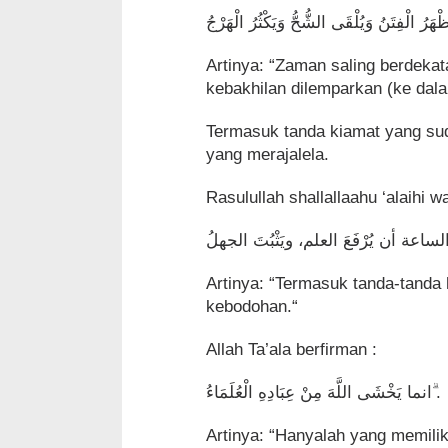
Artinya: “Zaman saling berdekat
kebakhilan dilemparkan (ke dal
Termasuk tanda kiamat yang su
yang merajalela.
Rasulullah shallallaahu ‘alaihi 
Artinya: “Termasuk tanda-tanda 
kebodohan.“
Allah Ta’ala berfirman :
انما ﻳَﺨْﺸَﻰ ﺍﻟﻠَّﻪَ ﻣِﻦْ ﻋِﺒَﺎﺩِﻩِ ﺍﻟْﻌُﻠَﻤَﺎﺀُ ۗ.
Artinya: “Hanyalah yang memilik