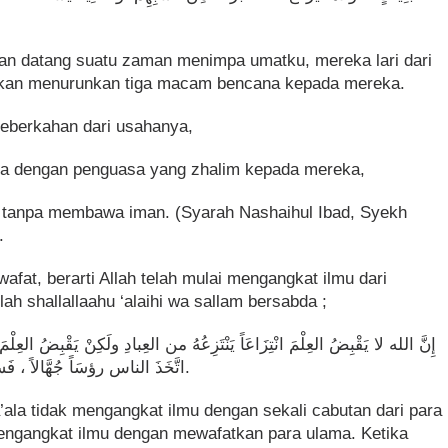
kan datang suatu zaman menimpa umatku, mereka lari dari
akan menurunkan tiga macam bencana kepada mereka.
eberkahan dari usahanya,
nya dengan penguasa yang zhalim kepada mereka,
a tanpa membawa iman. (Syarah Nashaihul Ibad, Syekh
.
at, berarti Allah telah mulai mengangkat ilmu dari
ah shallallaahu ‘alaihi wa sallam bersabda ;
ﺇِﻥَّ ﺍﻟﻠﻪ ﻻ ﻳَﻘْﺒِﺾُ ﺍﻟﻌِﻠْﻢَ ﺍﻧْﺘِﺰَﺍﻋَﺎً ﻳَﻨْﺘَﺰِﻋُﻪُ ﻣﻦ ﺍﻟﻌِﺒﺎﺩِ ﻭﻟَﻜِﻦْ ﻳَﻘْﺒِﺾُ ﺍﻟﻌِﻠْﻢَ
ﺍﺗَّﺨَﺬَ ﺍﻟﻨﺎﺱ ﺭﺅﺳَﺎً ﺟُﻬَّﺎﻻً ، ﻓَﺴُﺌِﻠﻮﺍ ﻓَﺄَﻓْﺘَﻮْﺍ ﺑِﻐَﻴْﺮِ ﻋِﻠْﻢٍ ﻓَﻀَﻠُّﻮﺍ ﻭَﺃَﺿَﻠُّﻮﺍ.
’ala tidak mengangkat ilmu dengan sekali cabutan dari para
engangkat ilmu dengan mewafatkan para ulama. Ketika