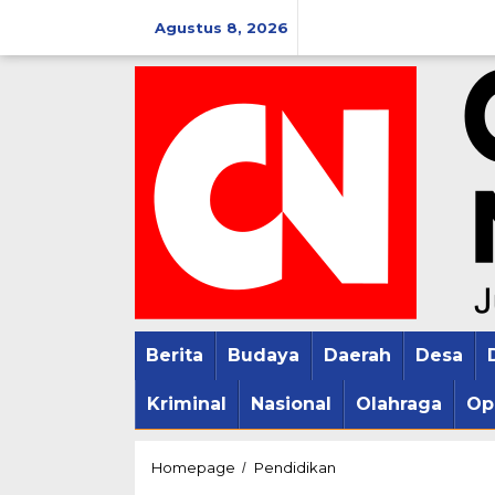
Lewati
Agustus 8, 2026
ke
konten
Berita
Budaya
Daerah
Desa
Kriminal
Nasional
Olahraga
Op
Fenomena
Homepage
Pendidikan
/
Akhir