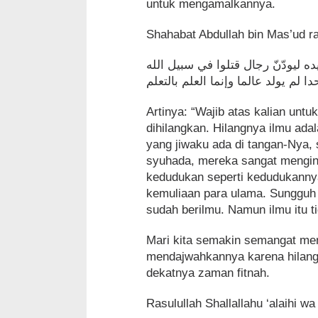
untuk mengamalkannya.
Shahabat Abdullah bin Mas’ud ra
 ﻟﻴﻮﺩّﻥّ ﺭﺟﺎﻝ ﻗﺘﻠﻮﺍ ﻓﻲ ﺳﺒﻴﻞ ﺍﻟﻠﻪ
Artinya: “Wajib atas kalian untu
dihilangkan. Hilangnya ilmu ad
yang jiwaku ada di tangan-Nya, 
syuhada, mereka sangat mengin
kedudukan seperti kedudukannya
kemuliaan para ulama. Sungguh 
sudah berilmu. Namun ilmu itu ti
Mari kita semakin semangat me
mendajwahkannya karena hilang
dekatnya zaman fitnah.
Rasulullah Shallallahu ‘alaihi w