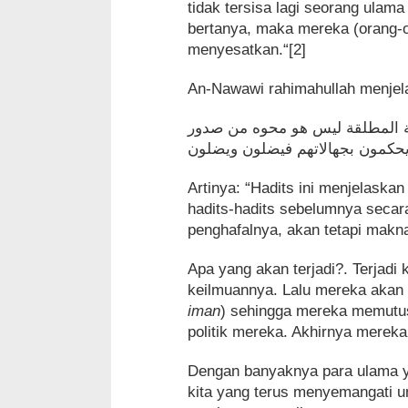
tidak tersisa lagi seorang ula
bertanya, maka mereka (orang-o
menyesatkan.“[2]
An-Nawawi rahimahullah menjel
ﻘﺔ ﺍﻟﻤﻄﻠﻘﺔ ﻟﻴﺲ ﻫﻮ ﻣﺤﻮﻩ ﻣﻦ ﺻﺪﻭﺭ
Artinya: “Hadits ini menjelask
hadits-hadits sebelumnya seca
penghafalnya, akan tetapi makna
Apa yang akan terjadi?. Terjadi
keilmuannya. Lalu mereka akan
iman
) sehingga mereka memutus
politik mereka. Akhirnya mereka
Dengan banyaknya para ulama ya
kita yang terus menyemangati 