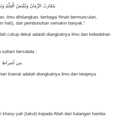
ﻳَﺘَﻘَﺎﺭَﺏُ ﺍﻟﺰَّﻣَﺎﻥُ ﻭَﻳُﻘْﺒَﺾُ ﺍﻟْﻌِﻠْﻢُ ﻭَﺗَﻈْﻬَﺮُ ﺍﻟْﻔِﺘَﻦُ ﻭَﻳُﻠْﻘَﻰ ﺍﻟﺸُّﺢُّ ﻭَﻳَﻜْﺜُﺮُ ﺍﻟْﻬَﺮْﺝُ.
an, ilmu dihilangkan, berbagai fitnah bermunculan,
am hati), dan pembunuhan semakin banyak.“
dah cukup dekat adalah diangkatnya ilmu dan kebodohan
wa sallam bersabda ;
ﻣﻦ ﺃﺷﺮﺍﻁ ﺍﻟﺴﺎﻋﺔ ﺃﻥ ﻳُﺮْﻓَﻊَ ﺍﻟﻌﻠﻢ، ﻭﻳَﺜْﺒُﺖَ ﺍﻟﺠﻬﻞُ.
hari kiamat adalah diangkatnya ilmu dan tetapnya
i khasy-yah (takut) kepada Allah dari kalangan hamba-