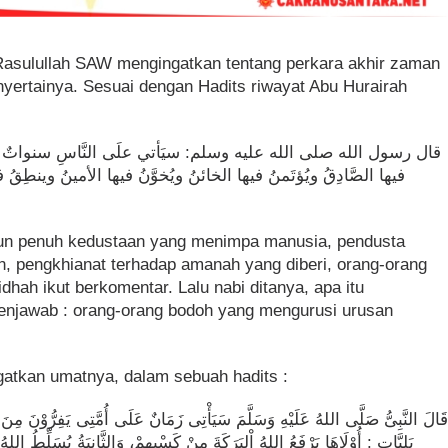
Rasulullah SAW mengingatkan tentang perkara akhir zaman
yertainya. Sesuai dengan Hadits riwayat Abu Hurairah
قال رسول الله صلى الله عليه وسلم: سيَأتي علَى النَّاسِ سنواتٌ خدَّاع
فيها الصَّادِقُ ويُؤتَمنُ فيها الخائنُ ويُخوَّنُ فيها الأمينُ وينطِقُ فيه
ahun penuh kedustaan yang menimpa manusia, pendusta
an, pengkhianat terhadap amanah yang diberi, orang-orang
idhah ikut berkomentar. Lalu nabi ditanya, apa itu
enjawab : orang-orang bodoh yang mengurusi urusan
gatkan umatnya, dalam sebuah hadits :
َالَ النَّبِىُّ صَلَّى اللهُ عَلَيْهِ وَسَلَّمَ سَيَأْتِى زَمَانٌ عَلَى أُمَّتِى يَفِرُّوْنَ مِنَ اْلعُ
بَلِيَّاتٍ : أُوْلَاهَا يَرْفَعُ اللهُ اْلبَرَكَةَ مِنْ كَسْبِهِمْ، وَالثَّانِيَةُ يُسَلِّطُ اللهُ