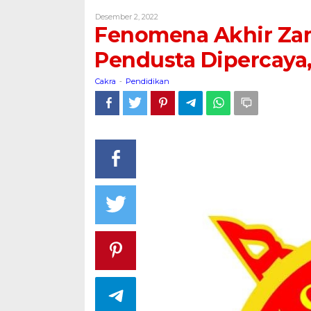
Zaman,
Oleh
Desember 2, 2022
"Bakal"
Cakra
Fenomena Akhir Zam
Tiba
Saatnya
Pendusta Dipercaya, 
Pendusta
Dipercaya,
Cakra
Pendidikan
-
Jujur
di
Khianati