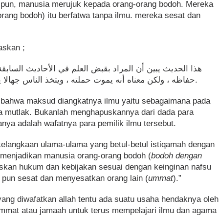
ma pun, manusia merujuk kepada orang-orang bodoh. Mereka
rang bodoh) itu berfatwa tanpa ilmu. mereka sesat dan
askan ;
‏ﻫﺬﺍ ﺍﻟﺤﺪﻳﺚ ﻳﺒﻴﻦ ﺃﻥ ﺍﻟﻤﺮﺍﺩ ﺑﻘﺒﺾ ﺍﻟﻌﻠﻢ ﻓﻲ ﺍﻷﺣﺎﺩﻳﺚ ﺍﻟﺴﺎﺑ
ﺣﻔﺎﻇﻪ ، ﻭﻟﻜﻦ ﻣﻌﻨﺎﻩ ﺃﻧﻪ ﻳﻤﻮﺕ ﺣﻤﻠﺘﻪ ، ﻭﻳﺘﺨﺬ ﺍﻟﻨﺎﺱ ﺟﻬﺎﻻ ﻳﺤﻜﻤﻮﻥ ﺑﺠﻬﺎﻻﺗﻬﻢ ﻓﻴﻀﻠﻮﻥ ﻭﻳﻀﻠﻮﻥ.
an bahwa maksud diangkatnya ilmu yaitu sebagaimana pada
ra mutlak. Bukanlah menghapuskannya dari dada para
nya adalah wafatnya para pemilik ilmu tersebut.
 kelangkaan ulama-ulama yang betul-betul istiqamah dengan
 menjadikan manusia orang-orang bodoh (
bodoh dengan
kan hukum dan kebijakan sesuai dengan keinginan nafsu
 pun sesat dan menyesatkan orang lain (
ummat
).”
ng diwafatkan allah tentu ada suatu usaha hendaknya oleh
ummat atau jamaah untuk terus mempelajari ilmu dan agama