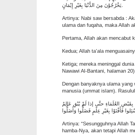
يَخْرُجُوْنَ مِنَ الدُّنْيَا بِغَيْرِ إِيْمَانٍ.
Artinya: Nabi saw bersabda : A
ulama dan fuqaha, maka Allah 
Pertama, Allah akan mencabut k
Kedua; Allah ta’ala menguasai
Ketiga; mereka meninggal duni
Nawawi Al-Bantani, halaman 20)
Dengan banyaknya ulama yang waf
manusia (ummat islam). Rasulull
 ﺑِﻘَﺒْﺾِ ﺍﻟﻌُﻠَﻤَﺎﺀِ ﺣﺘَّﻰ ﺇﺫﺍ ﻟَﻢْ ﻳُﺒْﻖِ ﻋَﺎﻟِﻢٌ
Artinya: “Sesungguhnya Allah Ta
hamba-Nya, akan tetapi Allah m