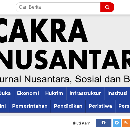
Duka
Ekonomi
Hukrim
Infrastruktur
Institusi
ini
Pemerintahan
Pendidikan
Peristiwa
Pers
Ikuti Kami