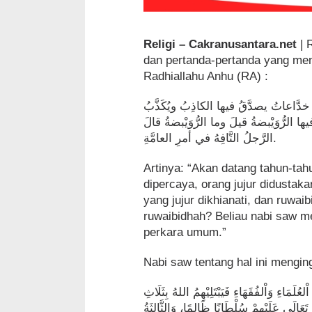
Religi – Cakranusantara.net
| 
dan pertanda-pertanda yang men
Radhiallahu Anhu (RA) :
اتُ يصدَّقُ فيها الكاذِبُ ويُكَذَّبُ
ا الرُّوَيْبضةُ قيلَ وما الرُّوَيْبضةُ قالَ
الرَّجلُ التَّافِهُ في أمرِ العامَّةِ.
Artinya: “Akan datang tahun-t
dipercaya, orang jujur didustak
yang jujur dikhianati, dan ruwaib
ruwaibidhah? Beliau nabi saw m
perkara umum.”
Nabi saw tentang hal ini mengin
لَمَاءِ وَاْلفُقَهَاءِ فَيَبْتَلِيْهِمُ اللهُ بِثَلَاثِ
 تَعَالَى عَلَيْهِمْ سُلْطَانًا ظَالِمًا، وَالثَّالِثَةُ