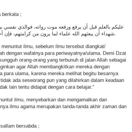
 berkata ;
ﻋﻠﻴﻜﻢ ﺑﺎﻟﻌﻠﻢ ﻗﺒﻞ ﺃﻥ ﻳﺮﻓﻊ ﻭﺭﻓﻌﻪ ﻣﻮﺕ ﺭﻭﺍﺗﻪ، ﻓﻮﺍﻟﺬﻱ ﻧﻔﺴﻲ ﺑﻴﺪﻩ
ﺷﻬﺪﺍﺀ ﺃﻥ ﻳﺒﻌﺜﻬﻢ ﺍﻟﻠﻪ ﻋﻠﻤﺎﺀ ﻟﻤﺎ ﻳﺮﻭﻥ ﻣﻦ ﻛﺮﺍﻣﺘﻬﻢ، ﻓﺈﻥ ﺃﺣﺪﺍ ﻟﻢ ﻳﻮﻟﺪ ﻋﺎﻟﻤﺎ ﻭﺇﻧﻤﺎ ﺍﻟﻌﻠﻢ ﺑﺎﻟﺘﻌﻠﻢ.
k menuntut ilmu, sebelum ilmu tersebut diangkat/
alah dengan wafatnya para periwayatnya/ulama. Demi Dzat
sungguh orang-orang yang terbunuh di jalan Allah sebagai
ginkan agar Allah membangkitkan mereka dengan
 para ulama, karena mereka melihat begitu besarnya
tidak ada seseorang pun yang dilahirkan dalam keadaan
dak lain tentu didapat dengan cara belajar.”
nuntut ilmu, menyebarkan dan mengamalkan dan
nya ilmu agama merupakan tanda-tanda akhir zaman dan
a sallam bersabda ;