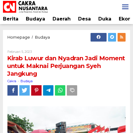
Lewati
ke
konten
Berita
Budaya
Daerah
Desa
Duka
Ekon
Kirab
Homepage
Budaya
/
Luwur
dan
Oleh
Februari 5, 2023
Nyadran
Cakra
Kirab Luwur dan Nyadran Jadi Moment
Jadi
untuk Maknai Perjuangan Syeh
Moment
Jangkung
untuk
Maknai
Cakra
Budaya
-
Perjuangan
Syeh
Jangkung