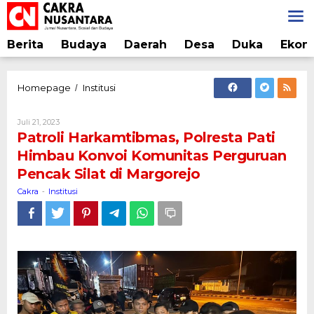
Lewati
ke
konten
Berita
Budaya
Daerah
Desa
Duka
Ekon
Patroli
Homepage
Institusi
/
Harkamtibmas,
Polresta
Oleh
Juli 21, 2023
Pati
Cakra
Patroli Harkamtibmas, Polresta Pati
Himbau
Himbau Konvoi Komunitas Perguruan
Konvoi
Pencak Silat di Margorejo
Komunitas
Perguruan
Cakra
Institusi
-
Pencak
Silat
di
Margorejo