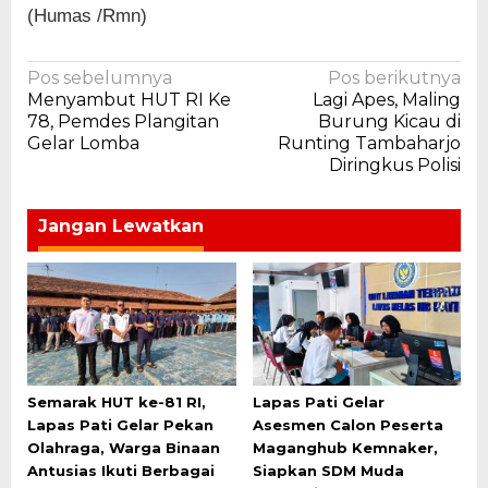
(Humas /Rmn)
Navigasi
Pos sebelumnya
Pos berikutnya
Menyambut HUT RI Ke
Lagi Apes, Maling
pos
78, Pemdes Plangitan
Burung Kicau di
Gelar Lomba
Runting Tambaharjo
Diringkus Polisi
Jangan Lewatkan
Semarak HUT ke-81 RI,
Lapas Pati Gelar
Lapas Pati Gelar Pekan
Asesmen Calon Peserta
Olahraga, Warga Binaan
Maganghub Kemnaker,
Antusias Ikuti Berbagai
Siapkan SDM Muda