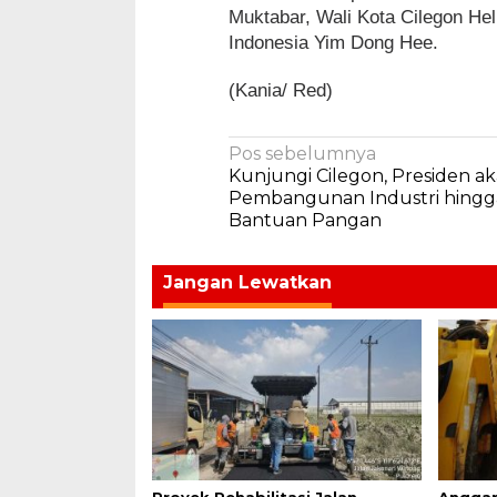
Muktabar, Wali Kota Cilegon Hel
Indonesia Yim Dong Hee.
(Kania/ Red)
Navigasi
Pos sebelumnya
Kunjungi Cilegon, Presiden ak
pos
Pembangunan Industri hingg
Bantuan Pangan
Jangan Lewatkan
Proyek Rehabilitasi Jalan
Anggar