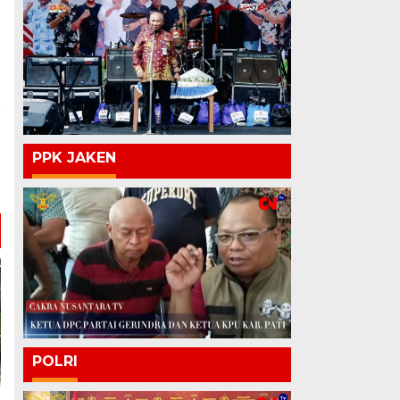
a
n
PPK JAKEN
M
POLRI