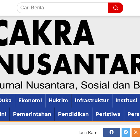
Duka
Ekonomi
Hukrim
Infrastruktur
Institusi
ini
Pemerintahan
Pendidikan
Peristiwa
Pers
Ikuti Kami