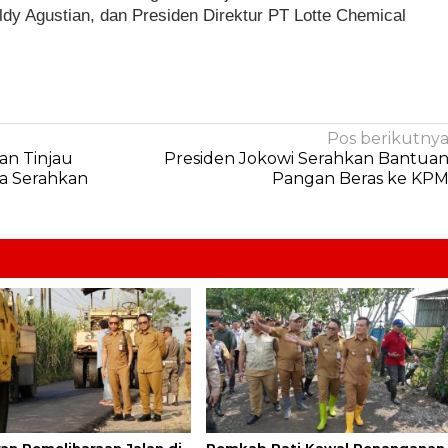
ldy Agustian, dan Presiden Direktur PT Lotte Chemical
Pos berikutny
an Tinjau
Presiden Jokowi Serahkan Bantua
a Serahkan
Pangan Beras ke KP
an Pemeliharaan Jalan di
Pemkab Pati Kawal Penanganan