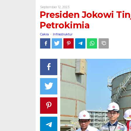
Tinjau
Oleh
September 12, 2023
Pembangunan
Cakra
Presiden Jokowi Ti
Industri
Petrokimia
Petrokimia
Cakra
Infrastruktur
-