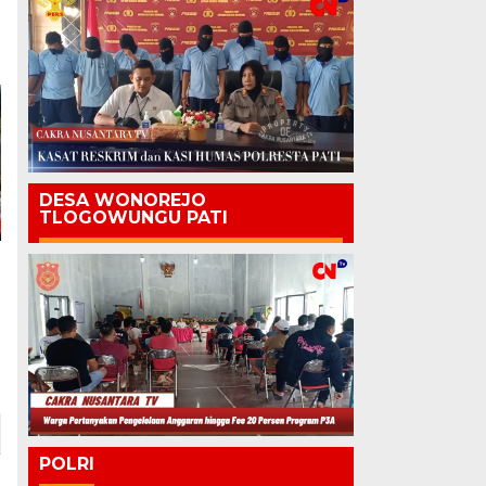
DESA WONOREJO
TLOGOWUNGU PATI
POLRI