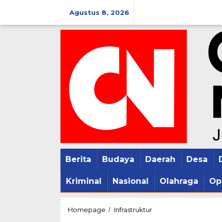
Lewati
Agustus 8, 2026
ke
konten
Berita
Budaya
Daerah
Desa
Kriminal
Nasional
Olahraga
Op
Presiden
Homepage
Infrastruktur
/
Jokowi