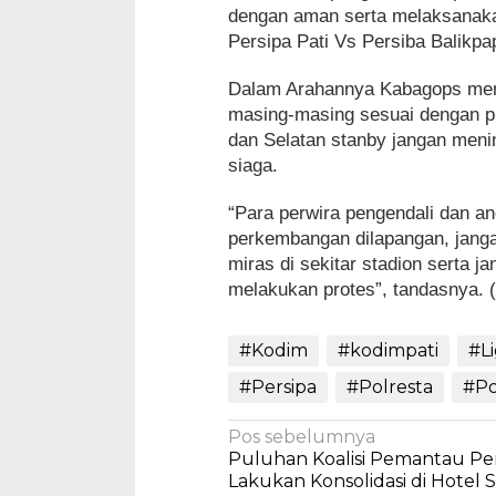
dengan aman serta melaksanaka
Persipa Pati Vs Persiba Balikpa
Dalam Arahannya Kabagops men
masing-masing sesuai dengan pl
dan Selatan stanby jangan meni
siaga.
“Para perwira pengendali dan an
perkembangan dilapangan, jang
miras di sekitar stadion serta 
melakukan protes”, tandasnya.
#Kodim
#kodimpati
#L
#Persipa
#Polresta
#Po
Navigasi
Pos sebelumnya
Puluhan Koalisi Pemantau Pe
pos
Lakukan Konsolidasi di Hotel S