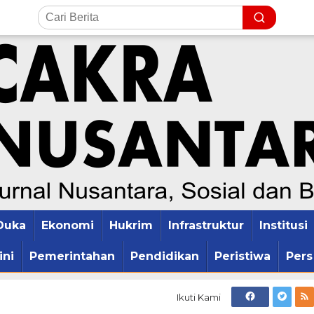
Duka
Ekonomi
Hukrim
Infrastruktur
Institusi
ini
Pemerintahan
Pendidikan
Peristiwa
Pers
Ikuti Kami