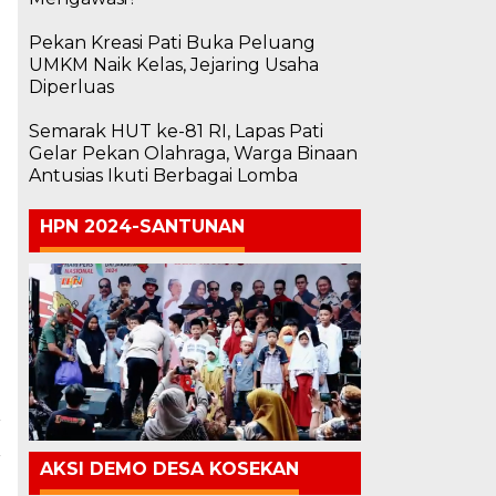
Pekan Kreasi Pati Buka Peluang
UMKM Naik Kelas, Jejaring Usaha
Diperluas
Semarak HUT ke-81 RI, Lapas Pati
p
Gelar Pekan Olahraga, Warga Binaan
Antusias Ikuti Berbagai Lomba
HPN 2024-SANTUNAN
a
r
AKSI DEMO DESA KOSEKAN
i