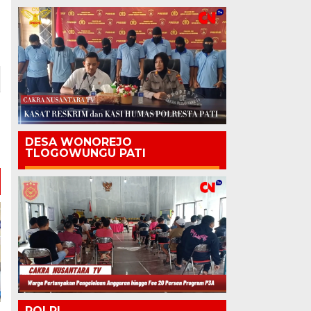
DESA WONOREJO
TLOGOWUNGU PATI
POLRI