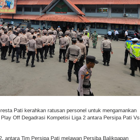
lresta Pati kerahkan ratusan personel untuk mengamankan
Play Off Degadrasi Kompetisi Liga 2 antara Persipa Pati Vs
2, antara Tim Persipa Pati melawan Persiba Balikpapan