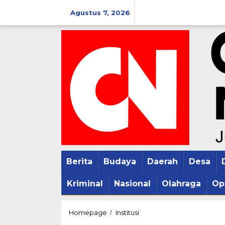
Lewati
Agustus 7, 2026
ke
konten
Berita
Budaya
Daerah
Desa
Kriminal
Nasional
Olahraga
Op
Polresta
Homepage
Institusi
/
Pati