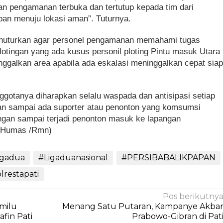
n pengamanan terbuka dan tertutup kepada tim dari
pan menuju lokasi aman”. Tuturnya.
uturkan agar personel pengamanan memahami tugas
otingan yang ada kusus personil ploting Pintu masuk Utara
nggalkan area apabila ada eskalasi meninggalkan cepat sia
ggotanya diharapkan selalu waspada dan antisipasi setiap
an sampai ada suporter atau penonton yang komsumsi
jangan sampai terjadi penonton masuk ke lapangan
 (Humas /Rmn)
igadua
#Ligaduanasional
#PERSIBABALIKPAPAN
lrestapati
Pos berikutny
milu
Menang Satu Putaran, Kampanye Akba
afin Pati
Prabowo-Gibran di Pat