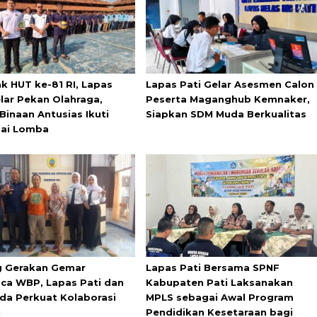
k HUT ke-81 RI, Lapas
Lapas Pati Gelar Asesmen Calon
elar Pekan Olahraga,
Peserta Maganghub Kemnaker,
Binaan Antusias Ikuti
Siapkan SDM Muda Berkualitas
ai Lomba
 Gerakan Gemar
Lapas Pati Bersama SPNF
a WBP, Lapas Pati dan
Kabupaten Pati Laksanakan
da Perkuat Kolaborasi
MPLS sebagai Awal Program
i
Pendidikan Kesetaraan bagi