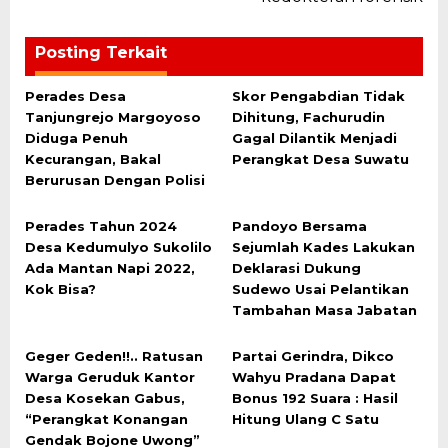
Posting Terkait
Perades Desa
Skor Pengabdian Tidak
Tanjungrejo Margoyoso
Dihitung, Fachurudin
Diduga Penuh
Gagal Dilantik Menjadi
Kecurangan, Bakal
Perangkat Desa Suwatu
Berurusan Dengan Polisi
Perades Tahun 2024
Pandoyo Bersama
Desa Kedumulyo Sukolilo
Sejumlah Kades Lakukan
Ada Mantan Napi 2022,
Deklarasi Dukung
Kok Bisa?
Sudewo Usai Pelantikan
Tambahan Masa Jabatan
Geger Geden!!.. Ratusan
Partai Gerindra, Dikco
Warga Geruduk Kantor
Wahyu Pradana Dapat
Desa Kosekan Gabus,
Bonus 192 Suara : Hasil
“Perangkat Konangan
Hitung Ulang C Satu
Gendak Bojone Uwong”