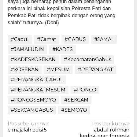
saya juga berharap penuh dalam penanganan
perkara ini pihak kepolisian Polresta Pati dan
Pemkab Pati tidak berpihak dengan orang yang
salah” tuturnya. (Doni)
#Cabul
#Camat
#GABUS
#JAMAL
#JAMALUDIN
#KADES
#KADESKOSEKAN
#KecamatanGabus
#KOSEKAN
#MESUM
#PERANGKAT
#PERANGKATCABUL
#PERANGKATMESUM
#PONCO
#PONCOSEMOYO
#SEKCAM
#SEKCAMGABUS
#SEMOYO
Navigasi
Pos sebelumnya
Pos berikutnya
e majalah edisi 5
abdul rohman
pos
kedokteran forensik