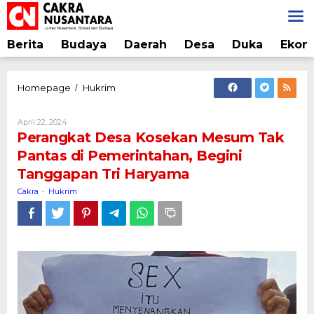
Lewati
ke
konten
Berita
Budaya
Daerah
Desa
Duka
Ekon
Perangkat
Homepage
Hukrim
/
Desa
Kosekan
Oleh
April 22, 2024
Mesum
Cakra
Perangkat Desa Kosekan Mesum Tak
Tak
Pantas di Pemerintahan, Begini
Pantas
Tanggapan Tri Haryama
di
Pemerintahan,
Cakra
Hukrim
-
Begini
Tanggapan
Tri
Haryama