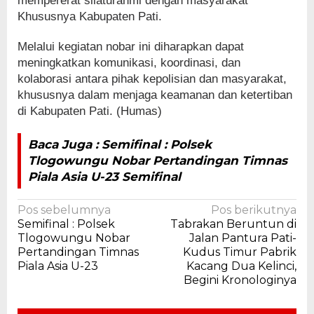
mempererat silaturahmi dengan masyarakat
Khususnya Kabupaten Pati.
Melalui kegiatan nobar ini diharapkan dapat
meningkatkan komunikasi, koordinasi, dan
kolaborasi antara pihak kepolisian dan masyarakat,
khususnya dalam menjaga keamanan dan ketertiban
di Kabupaten Pati. (Humas)
Baca Juga : Semifinal : Polsek
Tlogowungu Nobar Pertandingan Timnas
Piala Asia U-23 Semifinal
Navigasi
Pos sebelumnya
Pos berikutnya
Semifinal : Polsek
Tabrakan Beruntun di
pos
Tlogowungu Nobar
Jalan Pantura Pati-
Pertandingan Timnas
Kudus Timur Pabrik
Piala Asia U-23
Kacang Dua Kelinci,
Begini Kronologinya