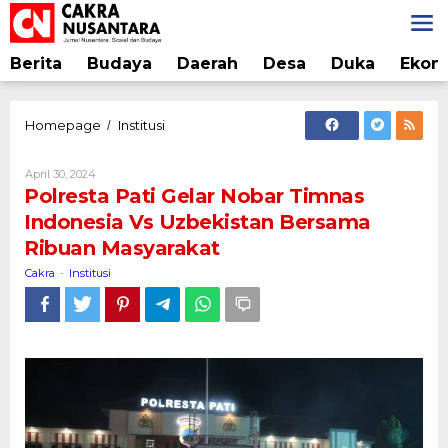
Lewati
ke
konten
Berita
Budaya
Daerah
Desa
Duka
Ekon
Polresta
Homepage
Institusi
/
Pati
Gelar
Oleh
April 30, 2024
Nobar
Cakra
Polresta Pati Gelar Nobar Timnas
Timnas
Indonesia Vs Uzbekistan Bersama
Indonesia
Ribuan Masyarakat
Vs
Uzbekistan
Cakra
Institusi
-
Bersama
Ribuan
Masyarakat