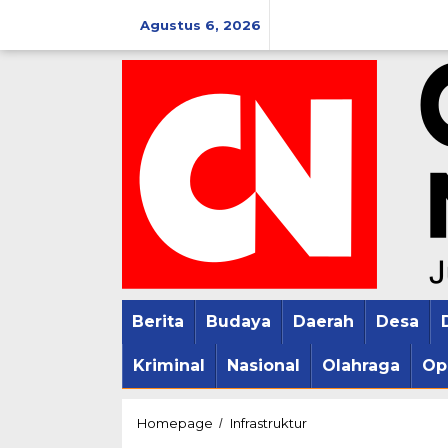
Lewati
Agustus 6, 2026
ke
konten
Berita
Budaya
Daerah
Desa
Kriminal
Nasional
Olahraga
Op
Program
Homepage
Infrastruktur
/
P3-