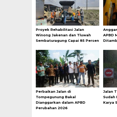
Proyek Rehabilitasi Jalan
Anggar
Winong Jakenan dan Tluwah
APBD M
Sembaturagung Capai 85 Persen
Ditam
Perbaikan Jalan di
Jalan 
Tompegunung Bakal
Sudah 
Dianggarkan dalam APBD
Karya S
Perubahan 2026