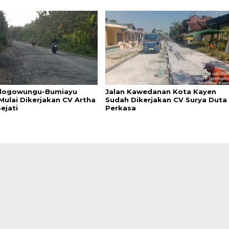
Tlogowungu-Bumiayu
Jalan Kawedanan Kota Kayen
Mulai Dikerjakan CV Artha
Sudah Dikerjakan CV Surya Duta
ejati
Perkasa