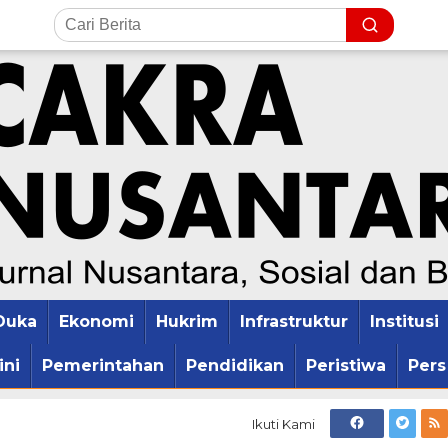
Duka
Ekonomi
Hukrim
Infrastruktur
Institusi
ini
Pemerintahan
Pendidikan
Peristiwa
Pers
Ikuti Kami