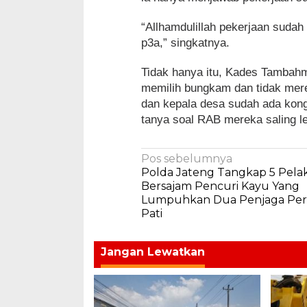
“Allhamdulillah pekerjaan sudah 
p3a,” singkatnya.
Tidak hanya itu, Kades Tambahmu
memilih bungkam dan tidak mere
dan kepala desa sudah ada kong
tanya soal RAB mereka saling 
Navigasi
Pos sebelumnya
Polda Jateng Tangkap 5 Pela
pos
Bersajam Pencuri Kayu Yang
Lumpuhkan Dua Penjaga Perh
Pati
Jangan Lewatkan