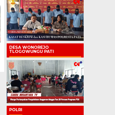
DESA WONOREJO
TLOGOWUNGU PATI
POLRI