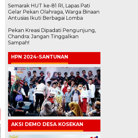
Semarak HUT ke-81 RI, Lapas Pati
Gelar Pekan Olahraga, Warga Binaan
Antusias Ikuti Berbagai Lomba
Pekan Kreasi Dipadati Pengunjung,
Chandra: Jangan Tinggalkan
g
Sampah!
HPN 2024-SANTUNAN
a
n
e
b
AKSI DEMO DESA KOSEKAN