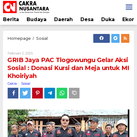
Lewati
ke
konten
Berita
Budaya
Daerah
Desa
Duka
Ekon
GRIB
Homepage
Sosial
/
Jaya
PAC
Oleh
Februari 2, 2025
Tlogowungu
Cakra
GRIB Jaya PAC Tlogowungu Gelar Aksi
Gelar
Sosial : Donasi Kursi dan Meja untuk MI
Aksi
Khoiriyah
Sosial
:
Cakra
Sosial
-
Donasi
Kursi
dan
Meja
untuk
MI
Khoiriyah