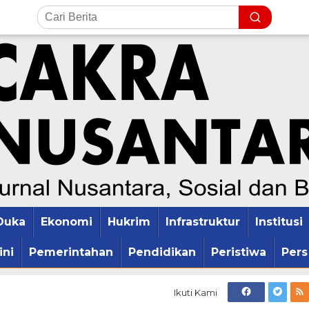
Duka
Ekonomi
Hukrim
Infrastruktur
Institusi
ini
Pemerintahan
Pendidikan
Peristiwa
Pers
Ikuti Kami