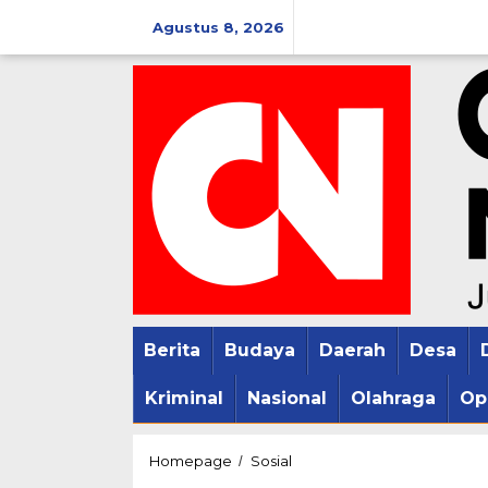
Lewati
Agustus 8, 2026
ke
konten
Berita
Budaya
Daerah
Desa
Kriminal
Nasional
Olahraga
Op
DPC
Homepage
Sosial
/
Squad