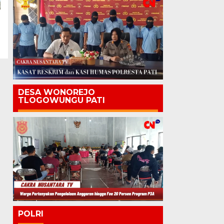
DESA WONOREJO
TLOGOWUNGU PATI
POLRI