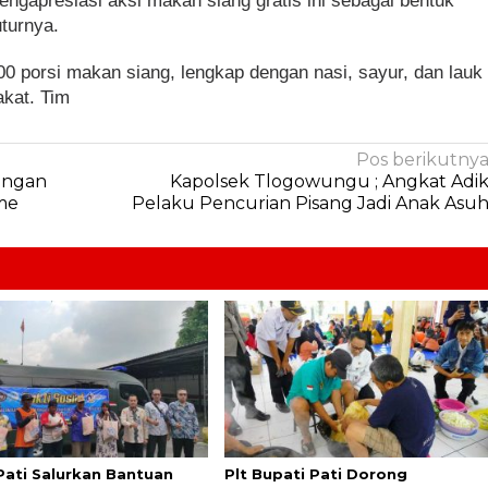
gapresiasi aksi makan siang gratis ini sebagai bentuk
turnya.
500 porsi makan siang, lengkap dengan nasi, sayur, dan lauk
kat. Tim
Pos berikutny
ringan
Kapolsek Tlogowungu ; Angkat Adi
sme
Pelaku Pencurian Pisang Jadi Anak Asu
Pati Salurkan Bantuan
Plt Bupati Pati Dorong