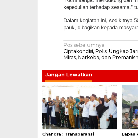
“Kami sangat mendukung dan men
kepedulian terhadap sesama,” tu
Dalam kegiatan ini, sedikitnya 
pauk, dibagikan kepada masyara
Navigasi
Pos sebelumnya
Ciptakondisi, Polisi Ungkap Ja
pos
Miras, Narkoba, dan Premani
Jangan Lewatkan
Chandra : Transparansi
Lapas 