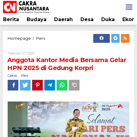
Lewati
ke
konten
Berita
Budaya
Daerah
Desa
Duka
Ekon
Anggota
Homepage
Pers
/
Kantor
Media
Oleh
Februari 27, 2025
Bersama
Cakra
Anggota Kantor Media Bersama Gelar
Gelar
HPN 2025 di Gedung Korpri
HPN
2025
Cakra
Pers
-
di
Gedung
Korpri