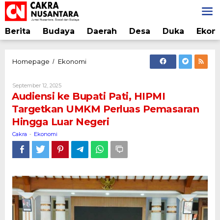
Lewati
ke
konten
Berita
Budaya
Daerah
Desa
Duka
Ekon
Audiensi
Homepage
Ekonomi
/
ke
Bupati
Oleh
September 12, 2025
Pati,
Cakra
Audiensi ke Bupati Pati, HIPMI
HIPMI
Targetkan UMKM Perluas Pemasaran
Targetkan
Hingga Luar Negeri
UMKM
Perluas
Cakra
Ekonomi
-
Pemasaran
Hingga
Luar
Negeri