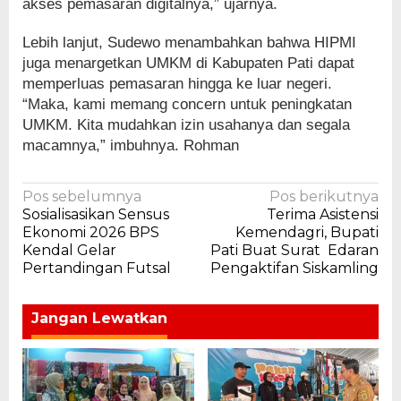
akses pemasaran digitalnya,” ujarnya.
Lebih lanjut, Sudewo menambahkan bahwa HIPMI
juga menargetkan UMKM di Kabupaten Pati dapat
memperluas pemasaran hingga ke luar negeri.
“Maka, kami memang concern untuk peningkatan
UMKM. Kita mudahkan izin usahanya dan segala
macamnya,” imbuhnya. Rohman
Navigasi
Pos sebelumnya
Pos berikutnya
Sosialisasikan Sensus
Terima Asistensi
pos
Ekonomi 2026 BPS
Kemendagri, Bupati
Kendal Gelar
Pati Buat Surat Edaran
Pertandingan Futsal
Pengaktifan Siskamling
Jangan Lewatkan