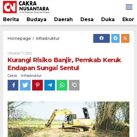
Lewati
ke
konten
Berita
Budaya
Daerah
Desa
Duka
Ekon
Kurangi
Homepage
Infrastruktur
/
Risiko
Banjir,
Oleh
Oktober 7, 2025
Pemkab
Cakra
Kurangi Risiko Banjir, Pemkab Keruk
Keruk
Endapan Sungai Sentul
Endapan
Sungai
Cakra
Infrastruktur
-
Sentul