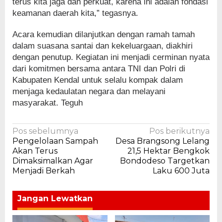
terus kita jaga dan perkuat, karena ini adalah fondasi
keamanan daerah kita,” tegasnya.
Acara kemudian dilanjutkan dengan ramah tamah
dalam suasana santai dan kekeluargaan, diakhiri
dengan penutup. Kegiatan ini menjadi cerminan nyata
dari komitmen bersama antara TNI dan Polri di
Kabupaten Kendal untuk selalu kompak dalam
menjaga kedaulatan negara dan melayani
masyarakat. Teguh
Navigasi
Pos sebelumnya
Pos berikutnya
Pengelolaan Sampah
Desa Brangsong Lelang
pos
Akan Terus
21,5 Hektar Bengkok
Dimaksimalkan Agar
Bondodeso Targetkan
Menjadi Berkah
Laku 600 Juta
Jangan Lewatkan