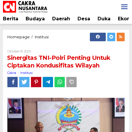
Lewati
ke
konten
Berita
Budaya
Daerah
Desa
Duka
Ekon
Sinergitas
Homepage
Institusi
/
TNI-
Polri
Oleh
Oktober 8, 2025
Penting
Cakra
Sinergitas TNI-Polri Penting Untuk
Untuk
Ciptakan Kondusifitas Wilayah
Ciptakan
Kondusifitas
Cakra
Institusi
-
Wilayah