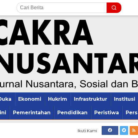
Duka
Ekonomi
Hukrim
Infrastruktur
Institusi
ini
Pemerintahan
Pendidikan
Peristiwa
Pers
Ikuti Kami