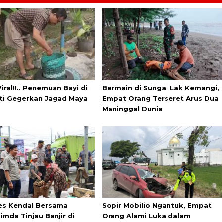
iral!!.. Penemuan Bayi di
Bermain di Sungai Lak Kemangi,
ati Gegerkan Jagad Maya
Empat Orang Terseret Arus Dua
Maninggal Dunia
es Kendal Bersama
Sopir Mobilio Ngantuk, Empat
imda Tinjau Banjir di
Orang Alami Luka dalam