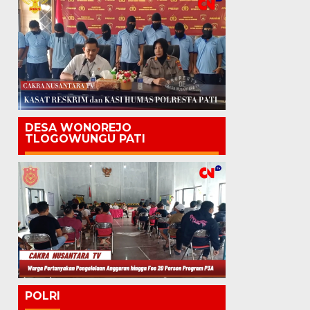
DESA WONOREJO
TLOGOWUNGU PATI
POLRI