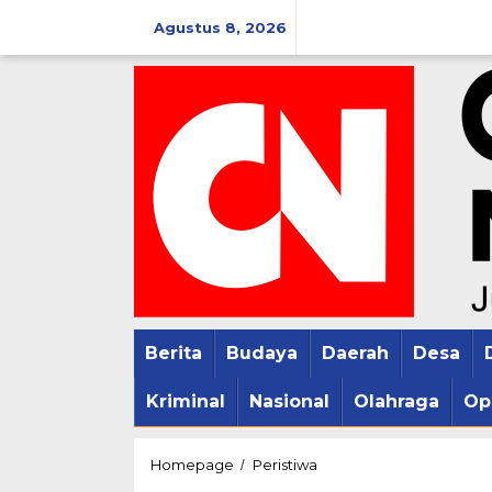
Lewati
Agustus 8, 2026
ke
konten
Berita
Budaya
Daerah
Desa
Kriminal
Nasional
Olahraga
Op
Speedboat
Homepage
Peristiwa
/
di