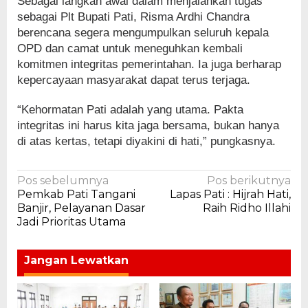
Sebagai langkah awal dalam menjalankan tugas
sebagai Plt Bupati Pati, Risma Ardhi Chandra
berencana segera mengumpulkan seluruh kepala
OPD dan camat untuk meneguhkan kembali
komitmen integritas pemerintahan. Ia juga berharap
kepercayaan masyarakat dapat terus terjaga.
“Kehormatan Pati adalah yang utama. Pakta
integritas ini harus kita jaga bersama, bukan hanya
di atas kertas, tetapi diyakini di hati,” pungkasnya.
Navigasi
Pos sebelumnya
Pos berikutnya
Pemkab Pati Tangani
Lapas Pati : Hijrah Hati,
pos
Banjir, Pelayanan Dasar
Raih Ridho Illahi
Jadi Prioritas Utama
Jangan Lewatkan