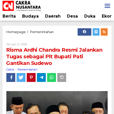
Lewati
ke
konten
Berita
Budaya
Daerah
Desa
Duka
Ekon
Risma
Homepage
Pemerintahan
/
Ardhi
Chandra
Oleh
Januari 21, 2026
Resmi
Cakra
Risma Ardhi Chandra Resmi Jalankan
Jalankan
Tugas sebagai Plt Bupati Pati
Tugas
Gantikan Sudewo
sebagai
Plt
Cakra
Pemerintahan
-
Bupati
Pati
Gantikan
Sudewo