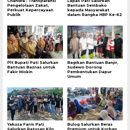
Chandra : Transparansi
Lapas Pati Salurkan
Pengelolaan Zakat,
Bantuan Sembako
Perkuat Kepercayaan
kepada Masyarakat
Publik
dalam Rangka HBP Ke-62
Plt Bupati Pati Salurkan
Bagikan Bantuan Banjir,
Bantuan Baznas untuk
Sudewo Dorong
Fakir Miskin
Pembentukan Dapur
Umum
Yakusa Farm Pati
Bulog Salurkan Beras
Salurkan Ratusan Kilo
Premium untuk Korban