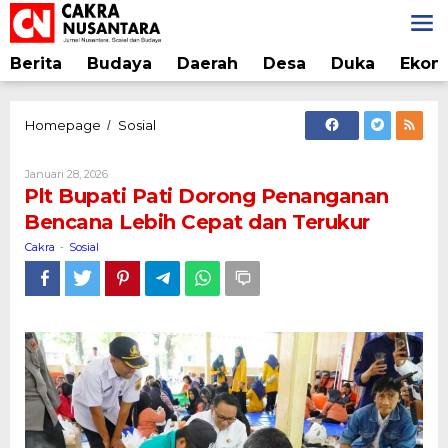
Lewati
ke
konten
Berita
Budaya
Daerah
Desa
Duka
Ekon
Plt
Homepage
Sosial
/
Bupati
Pati
Oleh
Januari 28, 2026
Dorong
Cakra
Plt Bupati Pati Dorong Penanganan
Penanganan
Bencana Lebih Cepat dan Terukur
Bencana
Lebih
Cakra
Sosial
-
Cepat
dan
Terukur