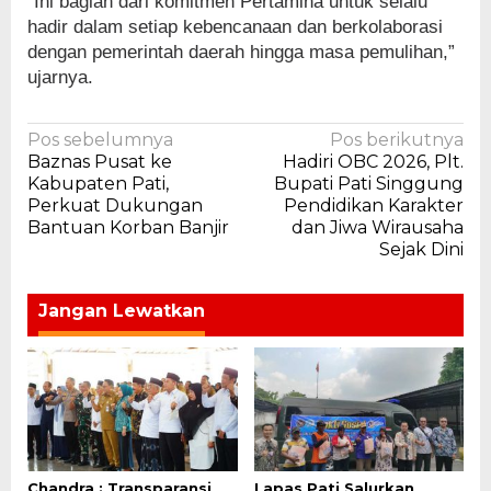
“Ini bagian dari komitmen Pertamina untuk selalu
hadir dalam setiap kebencanaan dan berkolaborasi
dengan pemerintah daerah hingga masa pemulihan,”
ujarnya.
Navigasi
Pos sebelumnya
Pos berikutnya
Baznas Pusat ke
Hadiri OBC 2026, Plt.
pos
Kabupaten Pati,
Bupati Pati Singgung
Perkuat Dukungan
Pendidikan Karakter
Bantuan Korban Banjir
dan Jiwa Wirausaha
Sejak Dini
Jangan Lewatkan
Chandra : Transparansi
Lapas Pati Salurkan