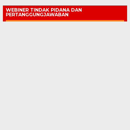
WEBINER TINDAK PIDANA DAN
PERTANGGUNGJAWABAN