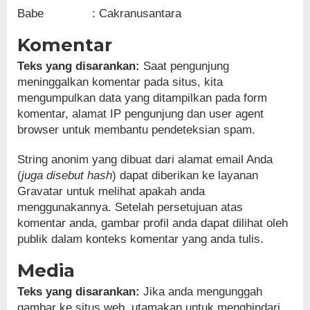
Babe : Cakranusantara
Komentar
Teks yang disarankan:
Saat pengunjung
meninggalkan komentar pada situs, kita
mengumpulkan data yang ditampilkan pada form
komentar, alamat IP pengunjung dan user agent
browser untuk membantu pendeteksian spam.
String anonim yang dibuat dari alamat email Anda
(
juga disebut hash
) dapat diberikan ke layanan
Gravatar untuk melihat apakah anda
menggunakannya. Setelah persetujuan atas
komentar anda, gambar profil anda dapat dilihat oleh
publik dalam konteks komentar yang anda tulis.
Media
Teks yang disarankan:
Jika anda mengunggah
gambar ke situs web, utamakan untuk menghindari