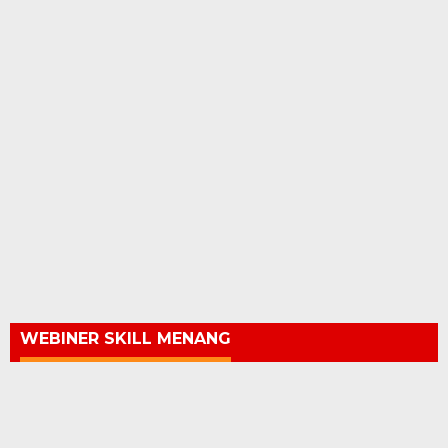
WEBINER SKILL MENANG