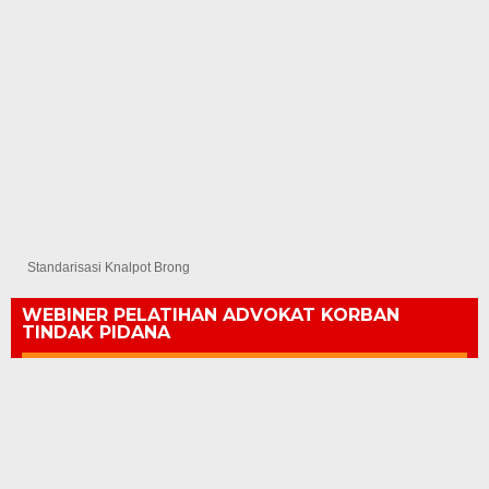
Standarisasi Knalpot Brong
WEBINER PELATIHAN ADVOKAT KORBAN
TINDAK PIDANA