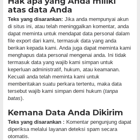
Hak apa yang Anda miliki
atas data Anda
Teks yang disarankan:
Jika anda mempunyai akun
di situs ini, atau telah meninggalkan komentar, anda
dapat meminta untuk mendapat data personal dalam
file export dari kami, termasuk data yang anda
berikan kepada kami. Anda juga dapat meminta kami
menghapus data personal mengenai anda. Ini tidak
termasuk data yang wajib kami simpan untuk
keperluan administratif, hukum, atau keamanan.
Kecuali anda telah meminta kami untuk
memberitakan suatu perkara tertentu, maka data
tersebut wajib kami simpan demi hukum (
tanpa
batas
).
Kemana Data Anda Dikirim
Teks yang disarankan :
Komentar pengunjung dapat
diperiksa melalui layanan deteksi spam secara
otomatis.