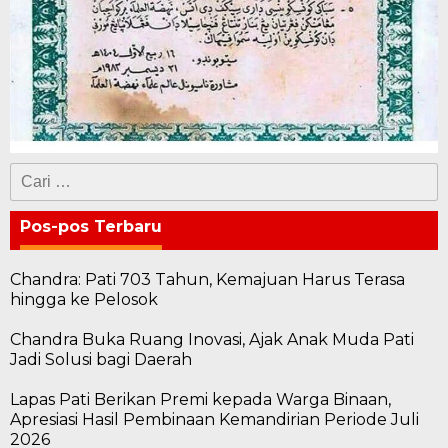
Cari
untuk:
Pos-pos Terbaru
Chandra: Pati 703 Tahun, Kemajuan Harus Terasa
hingga ke Pelosok
Chandra Buka Ruang Inovasi, Ajak Anak Muda Pati
Jadi Solusi bagi Daerah
Lapas Pati Berikan Premi kepada Warga Binaan,
Apresiasi Hasil Pembinaan Kemandirian Periode Juli
2026