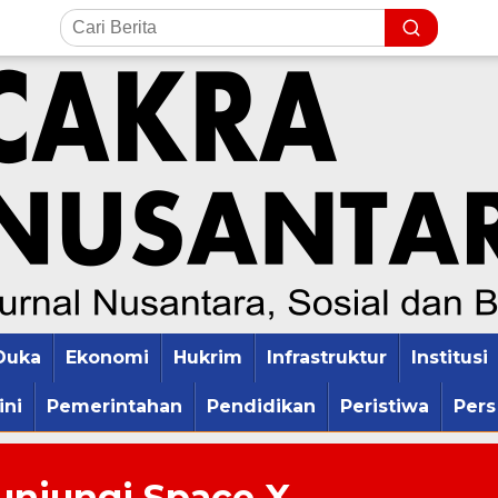
Duka
Ekonomi
Hukrim
Infrastruktur
Institusi
ini
Pemerintahan
Pendidikan
Peristiwa
Pers
unjungi Space X