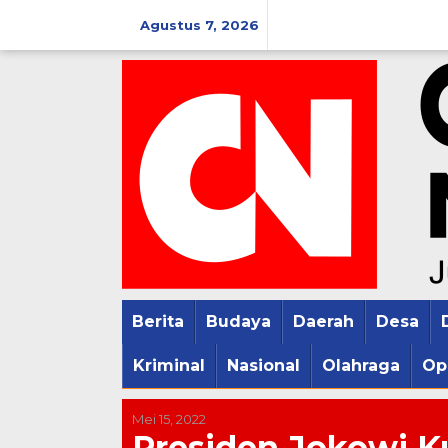
Lewati
Agustus 7, 2026
ke
konten
Berita
Budaya
Daerah
Desa
Kriminal
Nasional
Olahraga
Op
Mei 15, 2022
Presiden Jokowi K