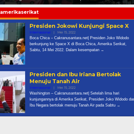
amerikaserikat
Presiden Jokowi Kunjungi Space X
Oleh
Internasional
|
Mei 15, 2022
Cakra
Boca Chica – Cakranusantara.net| Presiden Joko Widodo
berkunjung ke Space X di Boca Chica, Amerika Serikat,
Sabtu, 14 Mei 2022. Dalam kesempatan
Presiden dan Ibu Iriana Bertolak
Menuju Tanah Air
Oleh
Internasional
|
Mei 15, 2022
Cakra
Washington – Cakranusantara.net| Setelah lima hari
kunjungannya di Amerika Serikat, Presiden Joko Widodo da
Ibu Negara bertolak menuju Tanah Air pada Sabtu