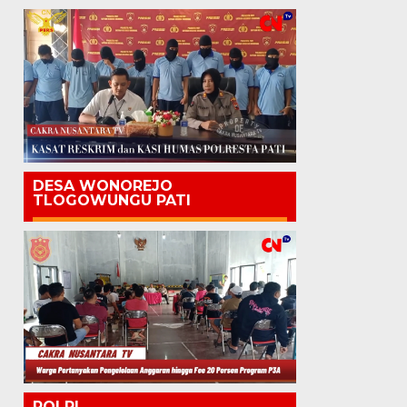
DESA WONOREJO
TLOGOWUNGU PATI
POLRI