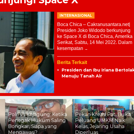
INTERNASIONAL
Boca Chica – Cakranusantara.net|
Presiden Joko Widodo berkunjung
ke Space X di Boca Chica, Amerika
Serikat, Sabtu, 14 Mei 2022. Dalam
kesempatan
Berita Terkait
Presiden dan Ibu Iriana Bertola
Menuju Tanah Air
Semarak HUT ke-81 
etika
Pekan Kreasi Pati Buka
Lapas Pati Gelar Pe
ling
Peluang UMKM Naik
Olahraga, Warga Bi
Kelas, Jejaring Usaha
Antusias Ikuti Berba
Diperluas
Lomba