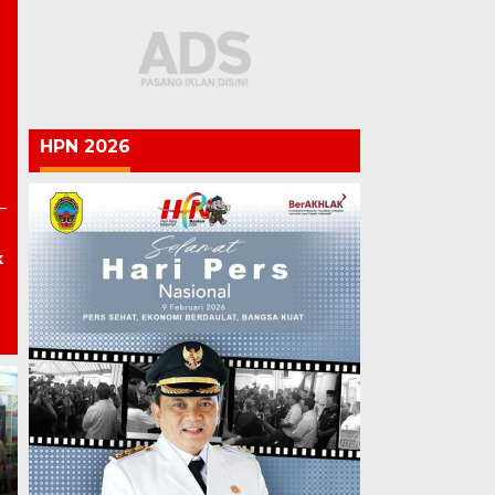
HPN 2026
k
RI,
Lapas Pati Berikan Premi
kan
kepada Warga Binaan,
naan
Apresiasi Hasil
Kepolisian Vs Kejag
gai
Pembinaan Kemandirian
Saling Bongkar Aib
Periode Juli 2026
Institusi